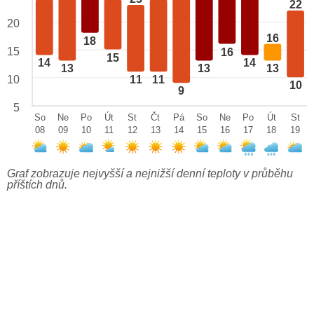
22
20
16
18
15
16
15
14
14
13
13
13
10
11
11
10
9
5
So
Ne
Po
Út
St
Čt
Pá
So
Ne
Po
Út
St
08
09
10
11
12
13
14
15
16
17
18
19
Graf zobrazuje nejvyšší a nejnižší denní teploty v průběhu
příštích dnů.