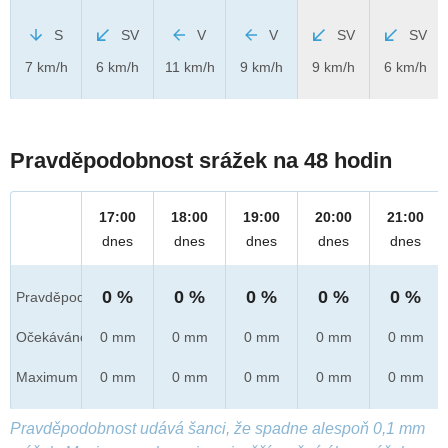
S
SV
V
V
SV
SV
7 km/h
6 km/h
11 km/h
9 km/h
9 km/h
6 km/h
Pravděpodobnost srážek na 48 hodin
17:00
18:00
19:00
20:00
21:00
dnes
dnes
dnes
dnes
dnes
0 %
0 %
0 %
0 %
0 %
Pravděpod.
Očekáváno
0 mm
0 mm
0 mm
0 mm
0 mm
Maximum
0 mm
0 mm
0 mm
0 mm
0 mm
Pravděpodobnost udává šanci, že spadne alespoň 0,1 mm