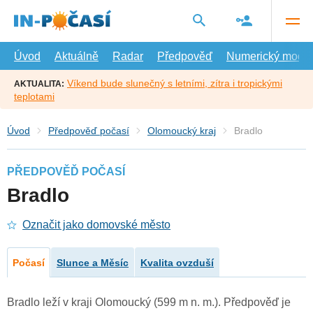
Přejít
na
hlavní
obsah
Úvod
Aktuálně
Radar
Předpověď
Numerický model
Víkend bude slunečný s letními, zítra i tropickými
AKTUALITA:
teplotami
Úvod
Předpověď počasí
Olomoucký kraj
Bradlo
PŘEDPOVĚĎ POČASÍ
Bradlo
Označit jako domovské město
Počasí
Slunce a Měsíc
Kvalita ovzduší
Bradlo leží v kraji Olomoucký (599 m n. m.). Předpověď je