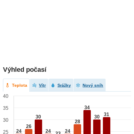
Výhled počasí
Teplota
Vítr
Srážky
Nový sníh
40
34
35
31
30
30
30
28
26
24
24
24
25
23