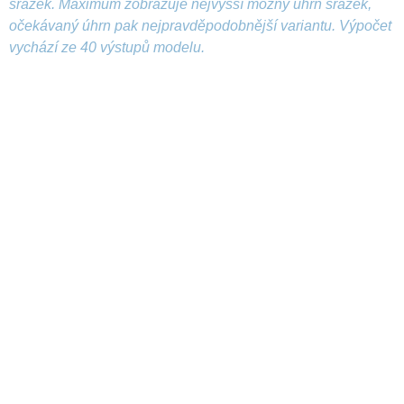
srážek. Maximum zobrazuje nejvyšší možný úhrn srážek,
očekávaný úhrn pak nejpravděpodobnější variantu. Výpočet
vychází ze 40 výstupů modelu.