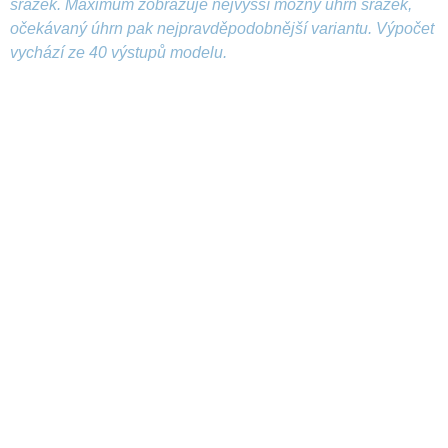
srážek. Maximum zobrazuje nejvyšší možný úhrn srážek,
očekávaný úhrn pak nejpravděpodobnější variantu. Výpočet
vychází ze 40 výstupů modelu.