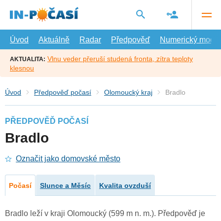
Přejít
na
hlavní
obsah
Úvod
Aktuálně
Radar
Předpověď
Numerický model
Vlnu veder přeruší studená fronta, zítra teploty
AKTUALITA:
klesnou
Úvod
Předpověď počasí
Olomoucký kraj
Bradlo
PŘEDPOVĚĎ POČASÍ
Bradlo
Označit jako domovské město
Počasí
Slunce a Měsíc
Kvalita ovzduší
Bradlo leží v kraji Olomoucký (599 m n. m.). Předpověď je