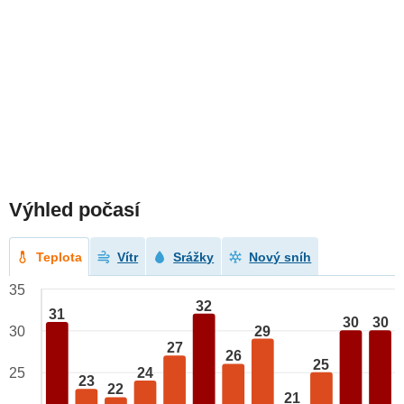
Výhled počasí
Teplota
Vítr
Srážky
Nový sníh
35
32
31
30
30
29
30
27
26
25
24
25
23
22
21