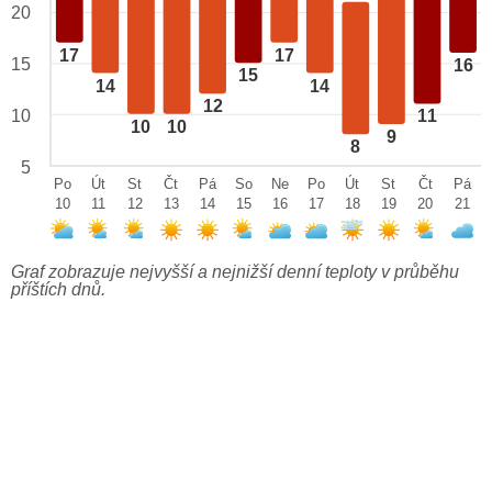
20
17
17
15
16
15
14
14
12
10
11
10
10
9
8
5
Po
Út
St
Čt
Pá
So
Ne
Po
Út
St
Čt
Pá
10
11
12
13
14
15
16
17
18
19
20
21
Graf zobrazuje nejvyšší a nejnižší denní teploty v průběhu
příštích dnů.