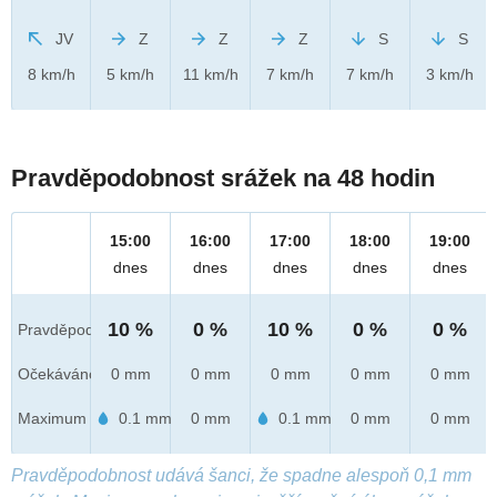
JV
Z
Z
Z
S
S
8 km/h
5 km/h
11 km/h
7 km/h
7 km/h
3 km/h
Pravděpodobnost srážek na 48 hodin
15:00
16:00
17:00
18:00
19:00
dnes
dnes
dnes
dnes
dnes
10 %
0 %
10 %
0 %
0 %
Pravděpod.
Očekáváno
0 mm
0 mm
0 mm
0 mm
0 mm
Maximum
0.1 mm
0 mm
0.1 mm
0 mm
0 mm
Pravděpodobnost udává šanci, že spadne alespoň 0,1 mm