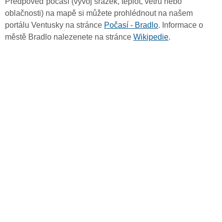
Předpověď počasí (vývoj srážek, teplot, větru nebo
oblačnosti) na mapě si můžete prohlédnout na našem
portálu Ventusky na stránce
Počasí - Bradlo
. Informace o
městě Bradlo nalezenete na stránce
Wikipedie
.