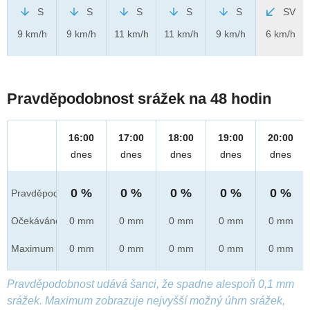
S
S
S
S
S
SV
9 km/h
9 km/h
11 km/h
11 km/h
9 km/h
6 km/h
Pravděpodobnost srážek na 48 hodin
16:00
17:00
18:00
19:00
20:00
dnes
dnes
dnes
dnes
dnes
0 %
0 %
0 %
0 %
0 %
Pravděpod.
Očekáváno
0 mm
0 mm
0 mm
0 mm
0 mm
Maximum
0 mm
0 mm
0 mm
0 mm
0 mm
Pravděpodobnost udává šanci, že spadne alespoň 0,1 mm
srážek. Maximum zobrazuje nejvyšší možný úhrn srážek,