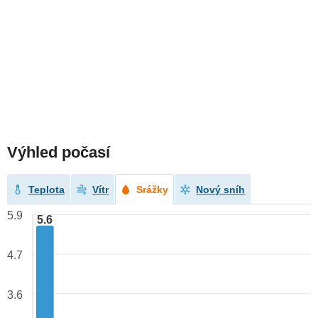
Výhled počasí
Teplota
Vítr
Srážky
Nový sníh
5.9
5.6
4.7
3.6