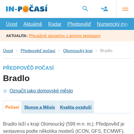
Přejít
na
hlavní
obsah
Úvod
Aktuálně
Radar
Předpověď
Numerický model
Převážně slunečno s letními teplotami
AKTUALITA:
Úvod
Předpověď počasí
Olomoucký kraj
Bradlo
PŘEDPOVĚĎ POČASÍ
Bradlo
Označit jako domovské město
Počasí
Slunce a Měsíc
Kvalita ovzduší
Bradlo leží v kraji Olomoucký (599 m n. m.). Předpověď je
sestavena podle několika modelů (ICON, GFS, ECMWF).