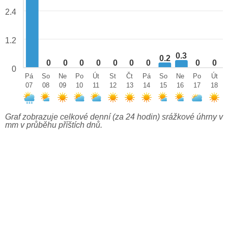
2.4
1.2
0.3
0.2
0
0
0
0
0
0
0
0
0
0
Pá
So
Ne
Po
Út
St
Čt
Pá
So
Ne
Po
Út
07
08
09
10
11
12
13
14
15
16
17
18
Graf zobrazuje celkové denní (za 24 hodin) srážkové úhrny v
mm v průběhu příštích dnů.