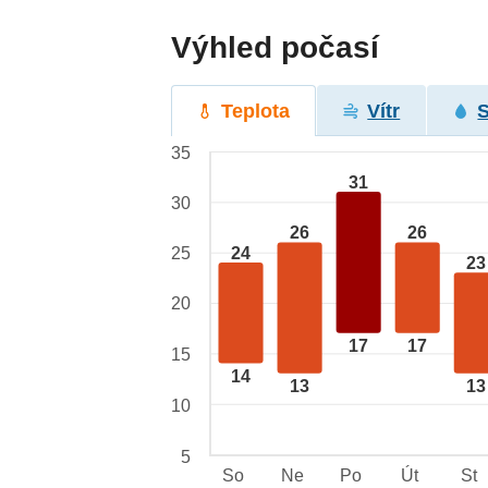
Výhled počasí
Teplota
Vítr
35
31
30
26
26
24
25
23
20
17
17
15
14
13
13
10
5
So
Ne
Po
Út
St