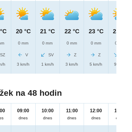
 °C
20 °C
21 °C
22 °C
23 °C
23 °C
mm
0 mm
0 mm
0 mm
0 mm
0 mm
SZ
V
SV
Z
Z
SZ
m/h
3 km/h
1 km/h
3 km/h
5 km/h
9 km/h
žek na 48 hodin
:00
09:00
10:00
11:00
12:00
13:00
es
dnes
dnes
dnes
dnes
dnes