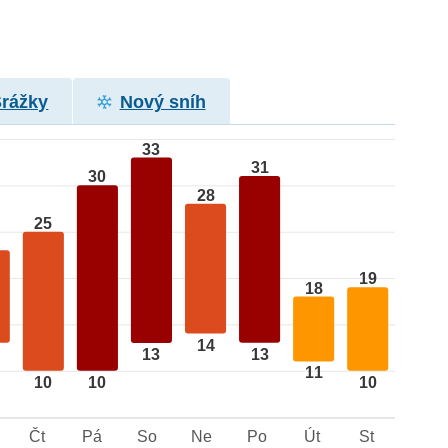
Srážky
Nový sníh
33
31
30
28
25
19
18
14
13
13
11
10
10
10
Čt
Pá
So
Ne
Po
Út
St