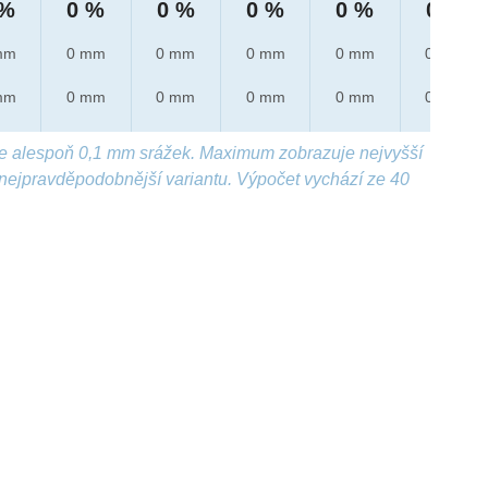
 %
0 %
0 %
0 %
0 %
0 %
mm
0 mm
0 mm
0 mm
0 mm
0 mm
mm
0 mm
0 mm
0 mm
0 mm
0 mm
e alespoň 0,1 mm srážek. Maximum zobrazuje nejvyšší
nejpravděpodobnější variantu. Výpočet vychází ze 40