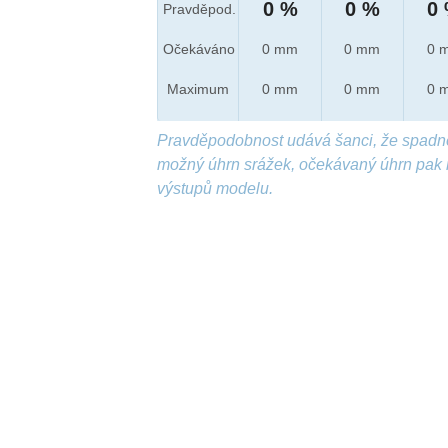
0 %
0 %
0
Pravděpod.
Očekáváno
0 mm
0 mm
0 
Maximum
0 mm
0 mm
0 
Pravděpodobnost udává šanci, že spadn
možný úhrn srážek, očekávaný úhrn pak 
výstupů modelu.