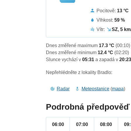
Pocitově:
13 °C
Vlhkost:
59 %
Vítr:
SZ, 5 km
Dnes změřené maximum
17.3 °C
(00:10)
Dnes změřené minimum
12.4 °C
(02:20)
Slunce vychází v
05:31
a zapadá v
20:2
Nepřehlédněte z lokality Bradlo:
Radar
Meteostanice
(
mapa
)
Podrobná předpověď 
06:00
07:00
08:00
09