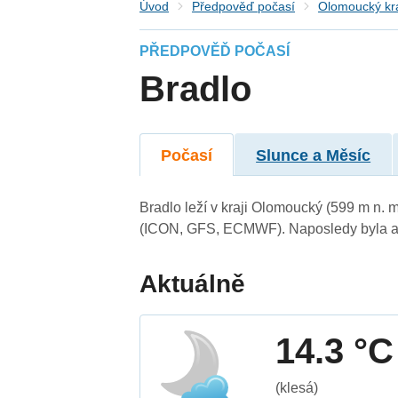
Úvod
Předpověď počasí
Olomoucký kr
PŘEDPOVĚĎ POČASÍ
Bradlo
Počasí
Slunce a Měsíc
Bradlo leží v kraji Olomoucký (599 m n.
(ICON, GFS, ECMWF). Naposledy byla ak
Aktuálně
14.3 °C
(klesá)