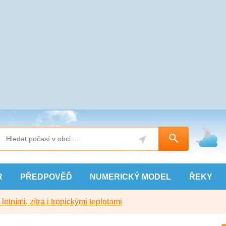
R
PŘEDPOVĚĎ
NUMERICKÝ
MODEL
ŘEKY
etními, zítra i tropickými teplotami