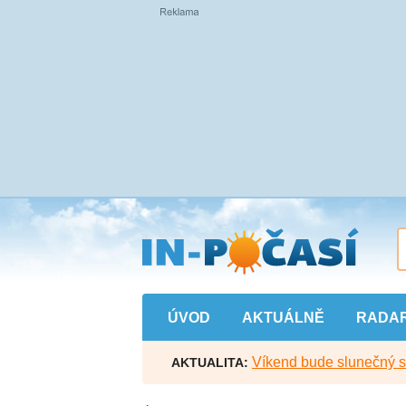
Přejít
na
hlavní
obsah
ÚVOD
AKTUÁLNĚ
RADA
Víkend bude slunečný s l
AKTUALITA: