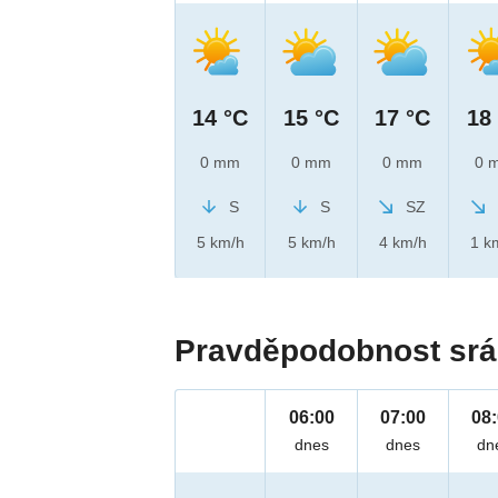
14 °C
15 °C
17 °C
18
0 mm
0 mm
0 mm
0 
S
S
SZ
5 km/h
5 km/h
4 km/h
1 k
Pravděpodobnost srá
06:00
07:00
08
dnes
dnes
dn