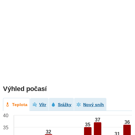
Výhled počasí
Teplota
Vítr
Srážky
Nový sníh
40
37
36
35
35
32
31