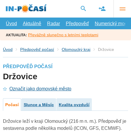
Přejít
na
hlavní
obsah
Úvod
Aktuálně
Radar
Předpověď
Numerický model
Převážně slunečno s letními teplotami
AKTUALITA:
Úvod
Předpověď počasí
Olomoucký kraj
Držovice
PŘEDPOVĚĎ POČASÍ
Držovice
Označit jako domovské město
Počasí
Slunce a Měsíc
Kvalita ovzduší
Držovice leží v kraji Olomoucký (216 m n. m.). Předpověď je
sestavena podle několika modelů (ICON, GFS, ECMWF).