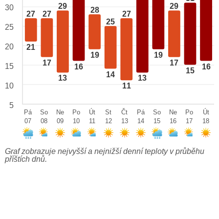
29
29
30
28
27
27
27
25
25
20
21
19
19
17
17
15
16
16
15
14
13
13
10
11
5
Pá
So
Ne
Po
Út
St
Čt
Pá
So
Ne
Po
Út
07
08
09
10
11
12
13
14
15
16
17
18
Graf zobrazuje nejvyšší a nejnižší denní teploty v průběhu
příštích dnů.