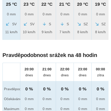
25 °C
23 °C
22 °C
21 °C
20 °C
19 °C
0 mm
0 mm
0 mm
0 mm
0 mm
0 mm
SV
SV
S
S
SZ
SZ
11 km/h
10 km/h
9 km/h
7 km/h
8 km/h
8 km/h
Pravděpodobnost srážek na 48 hodin
20:00
21:00
22:00
23:00
00:00
dnes
dnes
dnes
dnes
zítra
0 %
0 %
0 %
0 %
0 %
Pravděpod.
Očekáváno
0 mm
0 mm
0 mm
0 mm
0 mm
Maximum
0 mm
0 mm
0 mm
0 mm
0 mm