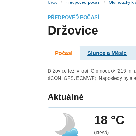
Úvod
Předpověď počasí
Olomoucký kr
PŘEDPOVĚĎ POČASÍ
Držovice
Počasí
Slunce a Měsíc
Držovice leží v kraji Olomoucký (216 m 
(ICON, GFS, ECMWF). Naposledy byla ak
Aktuálně
18 °C
(klesá)