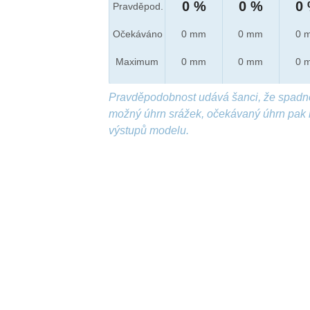
0 %
0 %
0
Pravděpod.
Očekáváno
0 mm
0 mm
0 
Maximum
0 mm
0 mm
0 
Pravděpodobnost udává šanci, že spadn
možný úhrn srážek, očekávaný úhrn pak 
výstupů modelu.