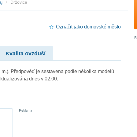
aj
Držovice
Označit jako domovské město
Kvalita ovzduší
n. m.). Předpověď je sestavena podle několika modelů
tualizována dnes v 02:00.