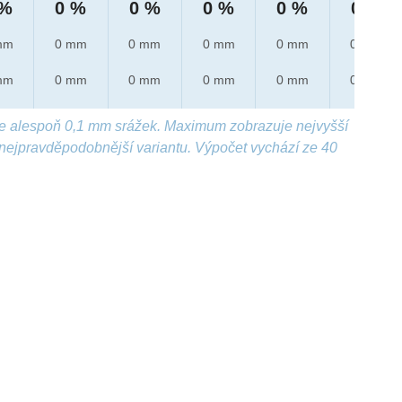
 %
0 %
0 %
0 %
0 %
0 %
mm
0 mm
0 mm
0 mm
0 mm
0 mm
mm
0 mm
0 mm
0 mm
0 mm
0 mm
e alespoň 0,1 mm srážek. Maximum zobrazuje nejvyšší
nejpravděpodobnější variantu. Výpočet vychází ze 40