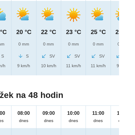
 °C
20 °C
22 °C
23 °C
25 °C
25 °C
mm
0 mm
0 mm
0 mm
0 mm
0 mm
S
S
SV
SV
SV
SV
m/h
9 km/h
10 km/h
11 km/h
11 km/h
9 km/h
žek na 48 hodin
:00
08:00
09:00
10:00
11:00
12:00
es
dnes
dnes
dnes
dnes
dnes