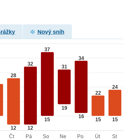
Srážky
Nový sníh
37
34
32
31
28
24
22
19
16
15
15
15
12
12
Čt
Pá
So
Ne
Po
Út
St