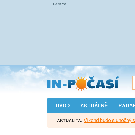
Přejít
na
hlavní
obsah
ÚVOD
AKTUÁLNĚ
RADA
Víkend bude slunečný s l
AKTUALITA: