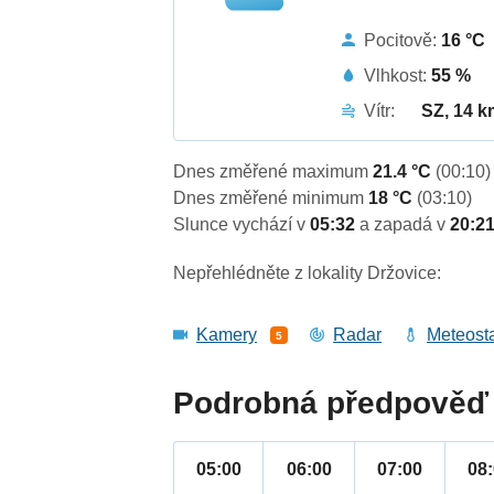
Pocitově:
16 °C
Vlhkost:
55 %
Vítr:
SZ, 14 k
Dnes změřené maximum
21.4 °C
(00:10)
Dnes změřené minimum
18 °C
(03:10)
Slunce vychází v
05:32
a zapadá v
20:2
Nepřehlédněte z lokality Držovice:
Kamery
Radar
Meteost
5
Podrobná předpověď 
05:00
06:00
07:00
08