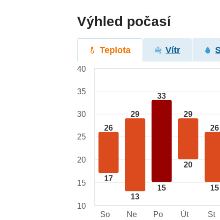
Výhled počasí
Teplota
Vítr
40
35
33
29
29
30
26
26
25
20
20
17
15
15
15
13
10
So
Ne
Po
Út
St