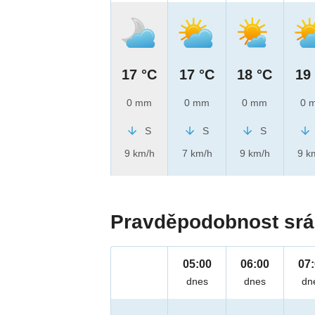
17 °C
17 °C
18 °C
19
0 mm
0 mm
0 mm
0 
S
S
S
9 km/h
7 km/h
9 km/h
9 k
Pravděpodobnost srá
05:00
06:00
07
dnes
dnes
dn