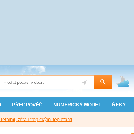
R
PŘEDPOVĚĎ
NUMERICKÝ
MODEL
ŘEKY
etními, zítra i tropickými teplotami