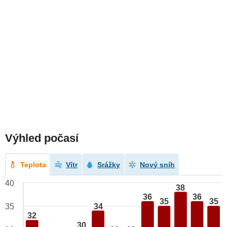
Výhled počasí
Teplota
Vítr
Srážky
Nový sníh
40
38
36
36
35
35
34
35
32
30