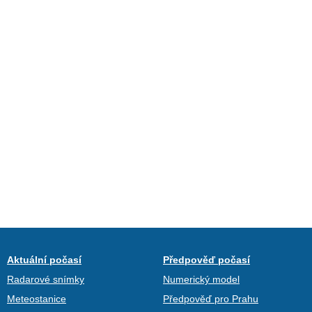
Aktuální počasí
Předpověď počasí
Radarové snímky
Numerický model
Meteostanice
Předpověď pro Prahu