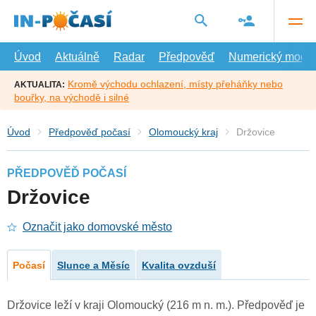
Přejít
na
hlavní
obsah
Úvod
Aktuálně
Radar
Předpověď
Numerický model
Kromě východu ochlazení, místy přeháňky nebo
AKTUALITA:
bouřky, na východě i silné
Úvod
Předpověď počasí
Olomoucký kraj
Držovice
PŘEDPOVĚĎ POČASÍ
Držovice
Označit jako domovské město
Počasí
Slunce a Měsíc
Kvalita ovzduší
Držovice leží v kraji Olomoucký (216 m n. m.). Předpověď je