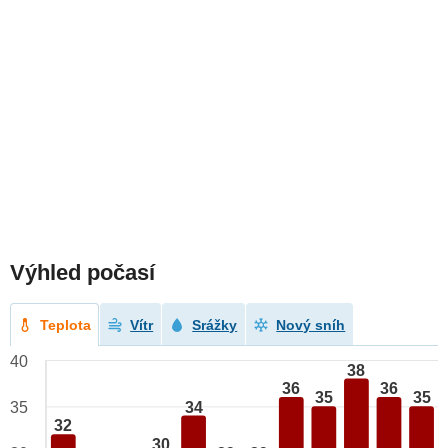
Výhled počasí
Teplota
Vítr
Srážky
Nový sníh
40
38
36
36
35
35
34
35
32
30