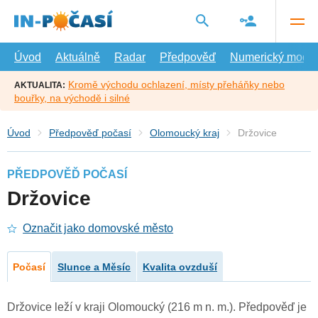
Přejít
na
hlavní
obsah
Úvod
Aktuálně
Radar
Předpověď
Numerický model
Kromě východu ochlazení, místy přeháňky nebo
AKTUALITA:
bouřky, na východě i silné
Úvod
Předpověď počasí
Olomoucký kraj
Držovice
PŘEDPOVĚĎ POČASÍ
Držovice
Označit jako domovské město
Počasí
Slunce a Měsíc
Kvalita ovzduší
Držovice leží v kraji Olomoucký (216 m n. m.). Předpověď je