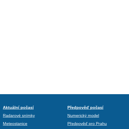
Aktuální počasí
Předpověď počasí
Radarové snímky
Numerický model
Meteostanice
Předpověď pro Prahu