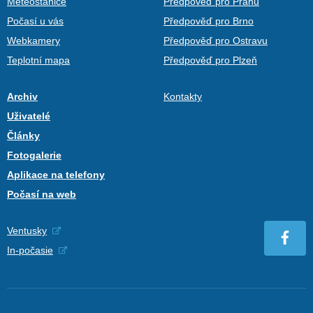
Meteostanice
Předpověď pro Prahu
Počasí u vás
Předpověď pro Brno
Webkamery
Předpověď pro Ostravu
Teplotní mapa
Předpověď pro Plzeň
Archiv
Kontakty
Uživatelé
Články
Fotogalerie
Aplikace na telefony
Počasí na web
Ventusky
In-počasie