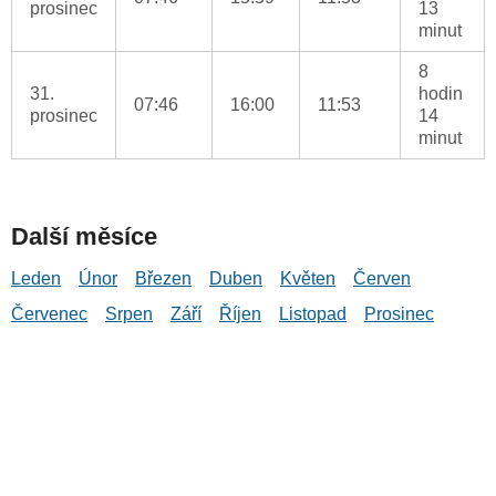
prosinec
13
minut
8
31.
hodin
07:46
16:00
11:53
prosinec
14
minut
Další měsíce
Leden
Únor
Březen
Duben
Květen
Červen
Červenec
Srpen
Září
Říjen
Listopad
Prosinec