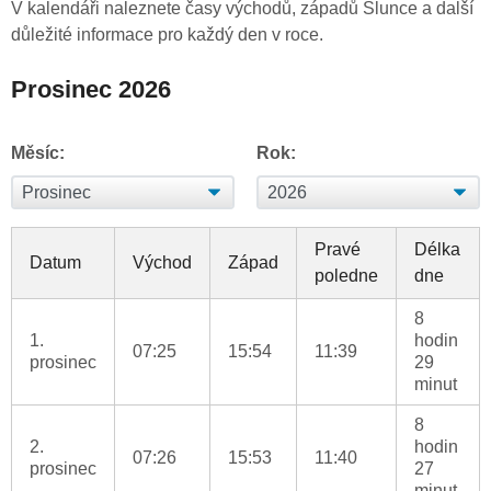
V kalendáři naleznete časy východů, západů Slunce a další
důležité informace pro každý den v roce.
Prosinec 2026
Měsíc:
Rok:
Pravé
Délka
Datum
Východ
Západ
poledne
dne
8
1.
hodin
07:25
15:54
11:39
prosinec
29
minut
8
2.
hodin
07:26
15:53
11:40
prosinec
27
minut