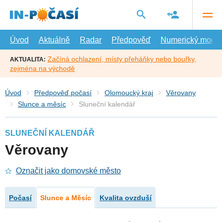
Přejít
na
hlavní
obsah
Úvod
Aktuálně
Radar
Předpověď
Numerický model
Začíná ochlazení, místy přeháňky nebo bouřky,
AKTUALITA:
zejména na východě
Úvod
Předpověď počasí
Olomoucký kraj
Věrovany
Slunce a měsíc
Sluneční kalendář
SLUNEČNÍ KALENDÁŘ
Věrovany
Označit jako domovské město
Počasí
Slunce a Měsíc
Kvalita ovzduší