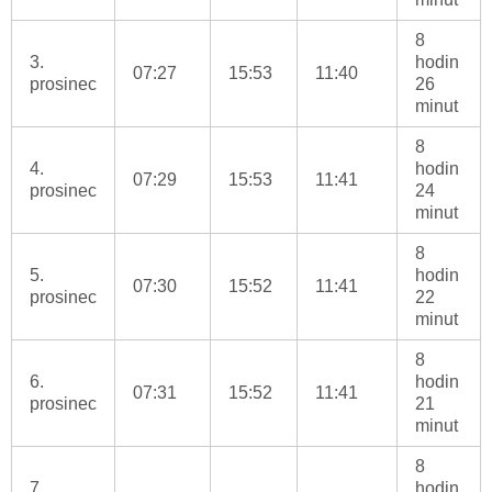
8
3.
hodin
07:27
15:53
11:40
prosinec
26
minut
8
4.
hodin
07:29
15:53
11:41
prosinec
24
minut
8
5.
hodin
07:30
15:52
11:41
prosinec
22
minut
8
6.
hodin
07:31
15:52
11:41
prosinec
21
minut
8
7.
hodin