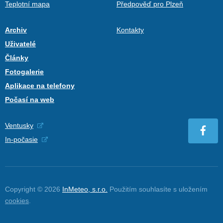
Teplotní mapa
Předpověď pro Plzeň
Archiv
Kontakty
Uživatelé
Články
Fotogalerie
Aplikace na telefony
Počasí na web
Ventusky
In-počasie
Copyright © 2026
InMeteo, s.r.o.
Použitím souhlasíte s uložením
cookies
.