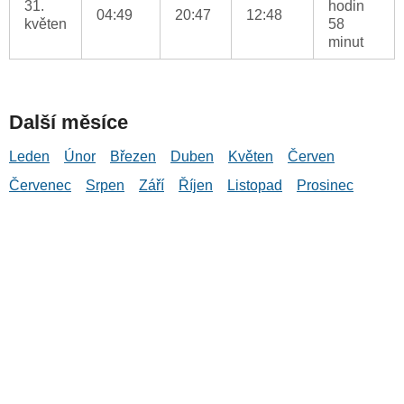
31.
hodin
04:49
20:47
12:48
květen
58
minut
Další měsíce
Leden
Únor
Březen
Duben
Květen
Červen
Červenec
Srpen
Září
Říjen
Listopad
Prosinec