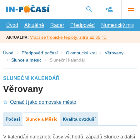
Přejít
na
hlavní
obsah
Úvod
Aktuálně
Radar
Předpověď
Numerický model
Vrací se tropické teploty, zítra až 35 °C
AKTUALITA:
Úvod
Předpověď počasí
Olomoucký kraj
Věrovany
Slunce a měsíc
Sluneční kalendář
SLUNEČNÍ KALENDÁŘ
Věrovany
Označit jako domovské město
Počasí
Slunce a Měsíc
Kvalita ovzduší
V kalendáři naleznete časy východů, západů Slunce a další