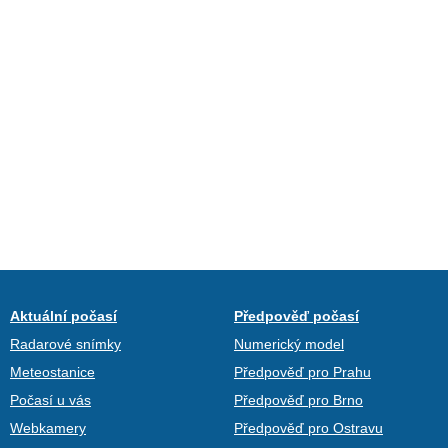
Aktuální počasí
Předpověď počasí
Radarové snímky
Numerický model
Meteostanice
Předpověď pro Prahu
Počasí u vás
Předpověď pro Brno
Webkamery
Předpověď pro Ostravu