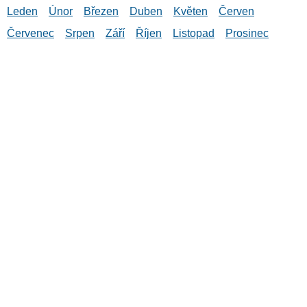
Leden
Únor
Březen
Duben
Květen
Červen
Červenec
Srpen
Září
Říjen
Listopad
Prosinec