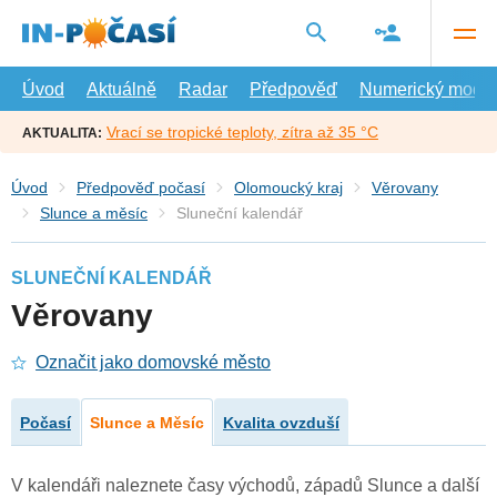
Přejít
na
hlavní
obsah
Úvod
Aktuálně
Radar
Předpověď
Numerický model
Vrací se tropické teploty, zítra až 35 °C
AKTUALITA:
Úvod
Předpověď počasí
Olomoucký kraj
Věrovany
Slunce a měsíc
Sluneční kalendář
SLUNEČNÍ KALENDÁŘ
Věrovany
Označit jako domovské město
Počasí
Slunce a Měsíc
Kvalita ovzduší
V kalendáři naleznete časy východů, západů Slunce a další