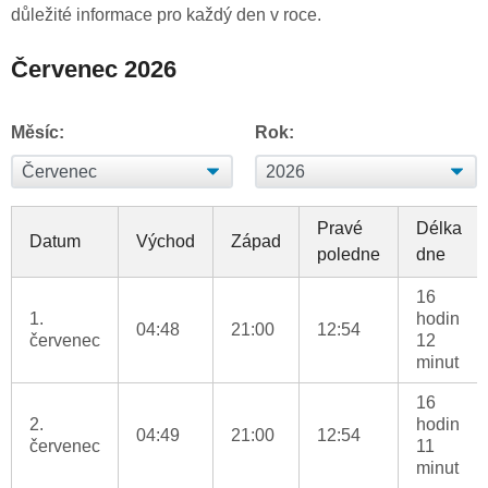
důležité informace pro každý den v roce.
Červenec 2026
Měsíc:
Rok:
Pravé
Délka
Datum
Východ
Západ
poledne
dne
16
1.
hodin
04:48
21:00
12:54
červenec
12
minut
16
2.
hodin
04:49
21:00
12:54
červenec
11
minut