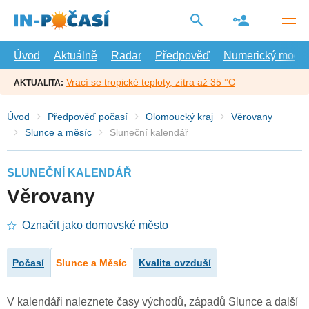
Přejít
na
hlavní
obsah
Úvod
Aktuálně
Radar
Předpověď
Numerický model
Vrací se tropické teploty, zítra až 35 °C
AKTUALITA:
Úvod
Předpověď počasí
Olomoucký kraj
Věrovany
Slunce a měsíc
Sluneční kalendář
SLUNEČNÍ KALENDÁŘ
Věrovany
Označit jako domovské město
Počasí
Slunce a Měsíc
Kvalita ovzduší
V kalendáři naleznete časy východů, západů Slunce a další