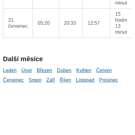
minut
15
31.
hodin
05:20
20:33
12:57
červenec
13
minut
Další měsíce
Leden
Únor
Březen
Duben
Květen
Červen
Červenec
Srpen
Září
Říjen
Listopad
Prosinec