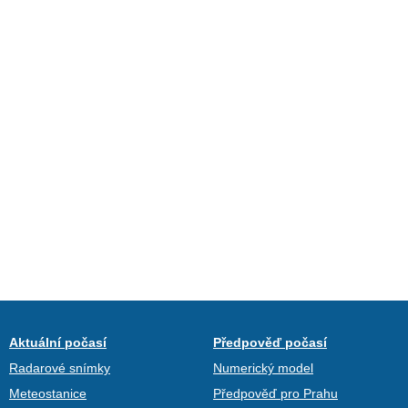
Aktuální počasí
Předpověď počasí
Radarové snímky
Numerický model
Meteostanice
Předpověď pro Prahu