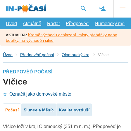
Přejít
na
hlavní
obsah
Úvod
Aktuálně
Radar
Předpověď
Numerický model
Kromě východu ochlazení, místy přeháňky nebo
AKTUALITA:
bouřky, na východě i silné
Úvod
Předpověď počasí
Olomoucký kraj
Vlčice
PŘEDPOVĚĎ POČASÍ
Vlčice
Označit jako domovské město
Počasí
Slunce a Měsíc
Kvalita ovzduší
Vlčice leží v kraji Olomoucký (351 m n. m.). Předpověď je