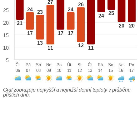
27
26
24
24
25
23
25
24
20
21
20
20
17
17
17
15
13
12
10
11
11
5
Čt
Pá
So
Ne
Po
Út
St
Čt
Pá
So
Ne
Po
06
07
08
09
10
11
12
13
14
15
16
17
Graf zobrazuje nejvyšší a nejnižší denní teploty v průběhu
příštích dnů.