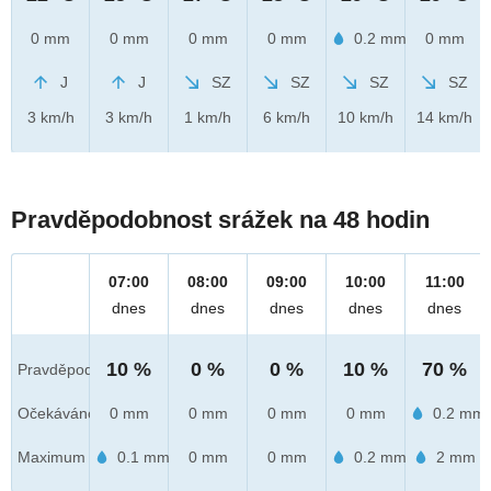
0 mm
0 mm
0 mm
0 mm
0.2 mm
0 mm
J
J
SZ
SZ
SZ
SZ
3 km/h
3 km/h
1 km/h
6 km/h
10 km/h
14 km/h
Pravděpodobnost srážek na 48 hodin
07:00
08:00
09:00
10:00
11:00
dnes
dnes
dnes
dnes
dnes
10 %
0 %
0 %
10 %
70 %
Pravděpod.
Očekáváno
0 mm
0 mm
0 mm
0 mm
0.2 mm
Maximum
0.1 mm
0 mm
0 mm
0.2 mm
2 mm