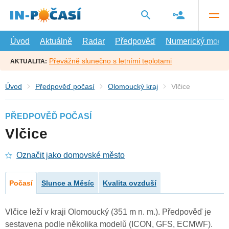
Přejít
na
hlavní
obsah
Úvod
Aktuálně
Radar
Předpověď
Numerický model
Převážně slunečno s letními teplotami
AKTUALITA:
Úvod
Předpověď počasí
Olomoucký kraj
Vlčice
PŘEDPOVĚĎ POČASÍ
Vlčice
Označit jako domovské město
Počasí
Slunce a Měsíc
Kvalita ovzduší
Vlčice leží v kraji Olomoucký (351 m n. m.). Předpověď je
sestavena podle několika modelů (ICON, GFS, ECMWF).