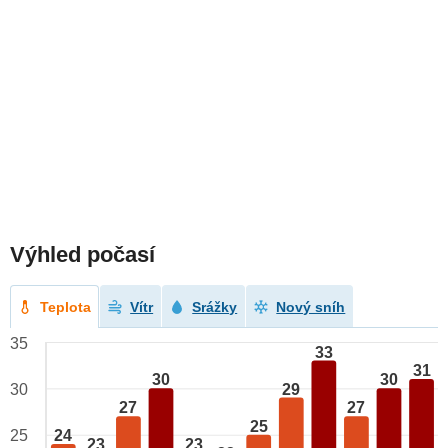
Výhled počasí
Teplota
Vítr
Srážky
Nový sníh
35
33
31
30
30
29
30
27
27
25
24
25
23
23