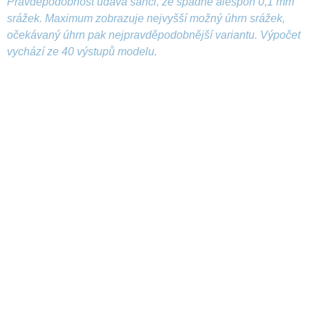
Pravděpodobnost udává šanci, že spadne alespoň 0,1 mm
srážek. Maximum zobrazuje nejvyšší možný úhrn srážek,
očekávaný úhrn pak nejpravděpodobnější variantu. Výpočet
vychází ze 40 výstupů modelu.