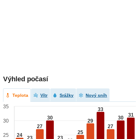
Výhled počasí
Teplota
Vítr
Srážky
Nový sníh
35
33
31
30
30
29
30
27
27
25
24
25
23
23