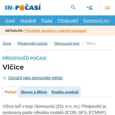
Přejít
na
hlavní
obsah
Úvod
Aktuálně
Radar
Předpověď
Numerický model
Převážně slunečno s letními teplotami
AKTUALITA:
Úvod
Předpověď počasí
Olomoucký kraj
Vlčice
PŘEDPOVĚĎ POČASÍ
Vlčice
Označit jako domovské město
Počasí
Slunce a Měsíc
Kvalita ovzduší
Vlčice leží v kraji Olomoucký (351 m n. m.). Předpověď je
sestavena podle několika modelů (ICON, GFS, ECMWF).