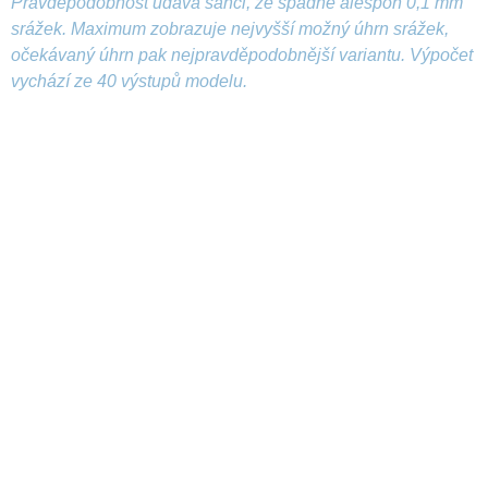
Pravděpodobnost udává šanci, že spadne alespoň 0,1 mm
srážek. Maximum zobrazuje nejvyšší možný úhrn srážek,
očekávaný úhrn pak nejpravděpodobnější variantu. Výpočet
vychází ze 40 výstupů modelu.