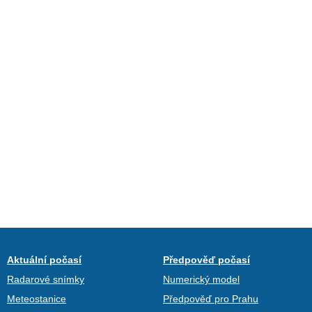
Aktuální počasí
Předpověď počasí
Radarové snímky
Numerický model
Meteostanice
Předpověď pro Prahu