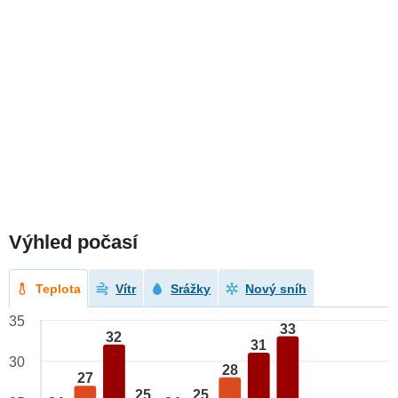
Výhled počasí
Teplota
Vítr
Srážky
Nový sníh
35
33
32
31
30
28
27
25
25