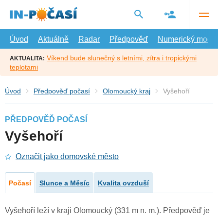
Přejít
na
hlavní
obsah
Úvod
Aktuálně
Radar
Předpověď
Numerický model
Víkend bude slunečný s letními, zítra i tropickými
AKTUALITA:
teplotami
Úvod
Předpověď počasí
Olomoucký kraj
Vyšehoří
PŘEDPOVĚĎ POČASÍ
Vyšehoří
Označit jako domovské město
Počasí
Slunce a Měsíc
Kvalita ovzduší
Vyšehoří leží v kraji Olomoucký (331 m n. m.). Předpověď je