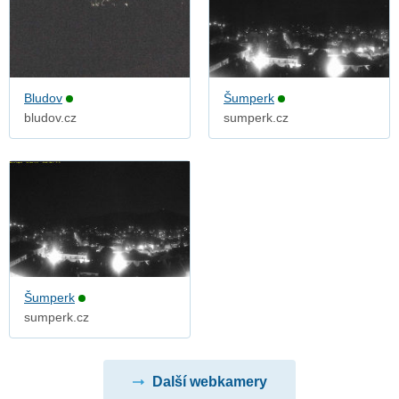
Bludov
Šumperk
bludov.cz
sumperk.cz
Šumperk
sumperk.cz
Další webkamery