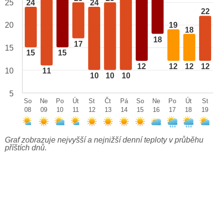
24
24
25
22
20
19
18
18
17
15
15
15
12
12
12
12
10
11
10
10
10
5
So
Ne
Po
Út
St
Čt
Pá
So
Ne
Po
Út
St
08
09
10
11
12
13
14
15
16
17
18
19
Graf zobrazuje nejvyšší a nejnižší denní teploty v průběhu
příštích dnů.