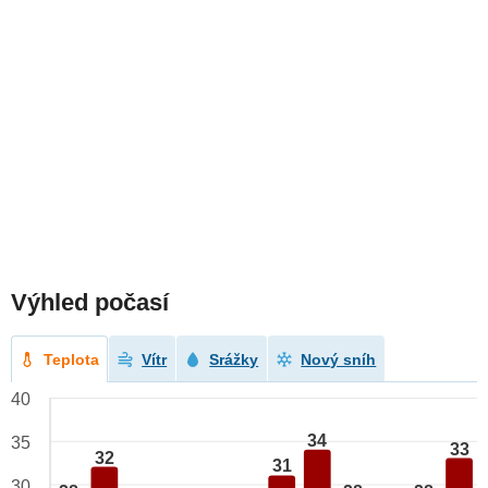
Výhled počasí
Teplota
Vítr
Srážky
Nový sníh
40
34
35
33
32
31
30