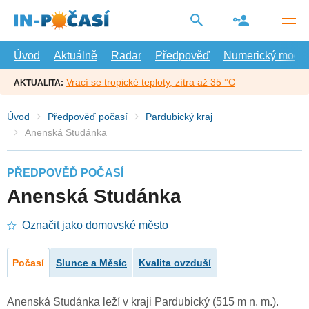
Přejít
na
hlavní
obsah
Úvod
Aktuálně
Radar
Předpověď
Numerický model
Vrací se tropické teploty, zítra až 35 °C
AKTUALITA:
Úvod
Předpověď počasí
Pardubický kraj
Anenská Studánka
PŘEDPOVĚĎ POČASÍ
Anenská Studánka
Označit jako domovské město
Počasí
Slunce a Měsíc
Kvalita ovzduší
Anenská Studánka leží v kraji Pardubický (515 m n. m.).