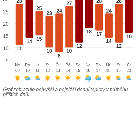
28
28
28
27
25
24
24
25
23
20
18
17
15
16
15
14
14
12
12
10
11
10
10
8
5
Ne
Po
Út
St
Čt
Pá
So
Ne
Po
Út
St
Čt
09
10
11
12
13
14
15
16
17
18
19
20
Graf zobrazuje nejvyšší a nejnižší denní teploty v průběhu
příštích dnů.