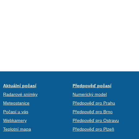
Aktuální počasí
Předpověď počasí
Radarové snímky
Numerický model
Meteostanice
Předpověď pro Prahu
Počasí u vás
Předpověď pro Brno
Webkamery
Předpověď pro Ostravu
Teplotní mapa
Předpověď pro Plzeň