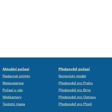
Aktuální počasí
Předpověď počasí
Radarové snímky
Numerický model
Meteostanice
Předpověď pro Prahu
Počasí u vás
Předpověď pro Brno
Webkamery
Předpověď pro Ostravu
Teplotní mapa
Předpověď pro Plzeň