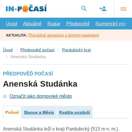
Přejít
na
hlavní
obsah
Úvod
Aktuálně
Radar
Předpověď
Numerický model
Převážně slunečno s letními teplotami
AKTUALITA:
Úvod
Předpověď počasí
Pardubický kraj
Anenská Studánka
PŘEDPOVĚĎ POČASÍ
Anenská Studánka
Označit jako domovské město
Počasí
Slunce a Měsíc
Kvalita ovzduší
Anenská Studánka leží v kraji Pardubický (515 m n. m.).