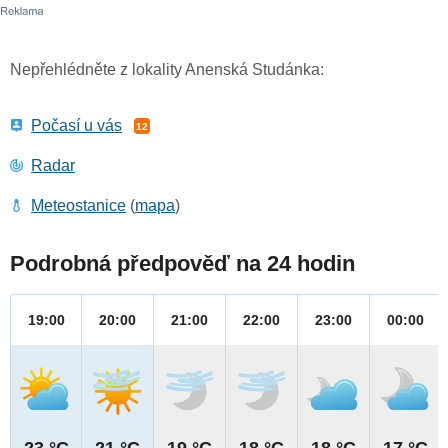
Nepřehlédněte z lokality Anenská Studánka:
Počasí u vás
12
Radar
Meteostanice
(
mapa
)
Podrobná předpověď na 24 hodin
19:00
20:00
21:00
22:00
23:00
00:00
23 °C
21 °C
19 °C
18 °C
18 °C
17 °C