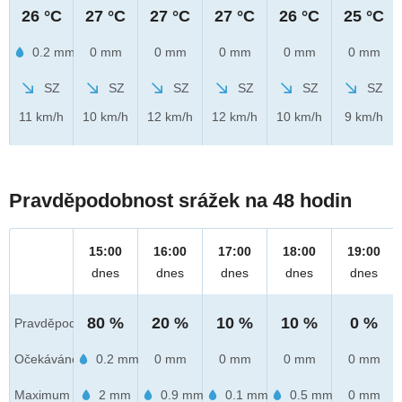
26 °C
27 °C
27 °C
27 °C
26 °C
25 °C
0.2 mm
0 mm
0 mm
0 mm
0 mm
0 mm
SZ
SZ
SZ
SZ
SZ
SZ
11 km/h
10 km/h
12 km/h
12 km/h
10 km/h
9 km/h
Pravděpodobnost srážek na 48 hodin
15:00
16:00
17:00
18:00
19:00
dnes
dnes
dnes
dnes
dnes
80 %
20 %
10 %
10 %
0 %
Pravděpod.
Očekáváno
0.2 mm
0 mm
0 mm
0 mm
0 mm
Maximum
2 mm
0.9 mm
0.1 mm
0.5 mm
0 mm