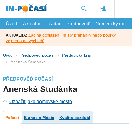
Přejít
na
hlavní
obsah
Úvod
Aktuálně
Radar
Předpověď
Numerický model
Začíná ochlazení, místy přeháňky nebo bouřky,
AKTUALITA:
zejména na východě
Úvod
Předpověď počasí
Pardubický kraj
Anenská Studánka
PŘEDPOVĚĎ POČASÍ
Anenská Studánka
Označit jako domovské město
Počasí
Slunce a Měsíc
Kvalita ovzduší