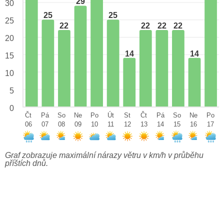
29
30
25
25
25
22
22
22
22
20
14
14
15
10
5
0
Čt
Pá
So
Ne
Po
Út
St
Čt
Pá
So
Ne
Po
06
07
08
09
10
11
12
13
14
15
16
17
Graf zobrazuje maximální nárazy větru v km/h v průběhu
příštích dnů.