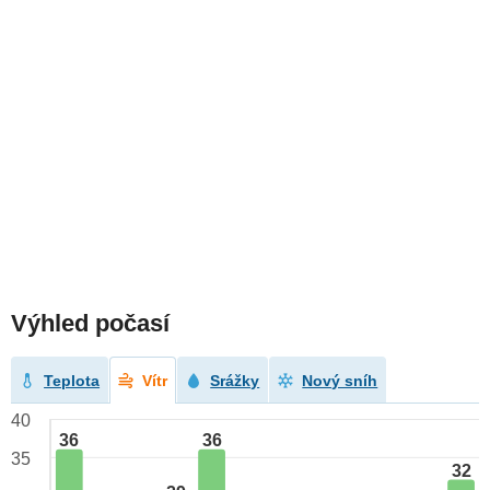
Výhled počasí
Teplota
Vítr
Srážky
Nový sníh
40
36
36
35
32