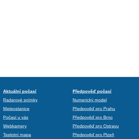
Aktuální počasí
Předpověď počasí
Radarové snímky
Numerický model
Meteostanice
Předpověď pro Prahu
Počasí u vás
Předpověď pro Brno
Webkamery
Předpověď pro Ostravu
Teplotní mapa
Předpověď pro Plzeň