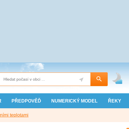
R
PŘEDPOVĚĎ
NUMERICKÝ
MODEL
ŘEKY
ními teplotami