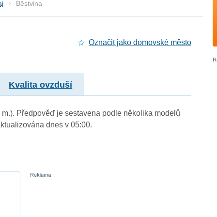
aj
Běstvina
Označit jako domovské město
Kvalita ovzduší
n. m.). Předpověď je sestavena podle několika modelů
tualizována dnes v 05:00.