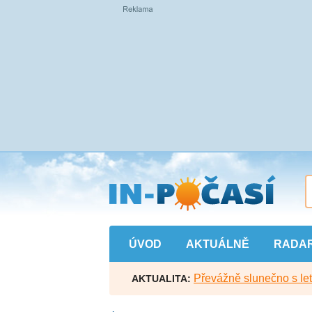
Přejít
na
hlavní
obsah
ÚVOD
AKTUÁLNĚ
RADA
Převážně slunečno s let
AKTUALITA: