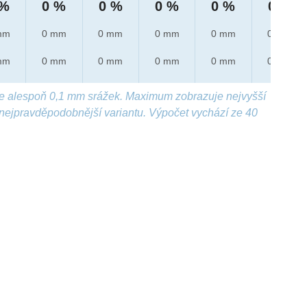
 %
0 %
0 %
0 %
0 %
0 %
mm
0 mm
0 mm
0 mm
0 mm
0 mm
mm
0 mm
0 mm
0 mm
0 mm
0 mm
e alespoň 0,1 mm srážek. Maximum zobrazuje nejvyšší
nejpravděpodobnější variantu. Výpočet vychází ze 40