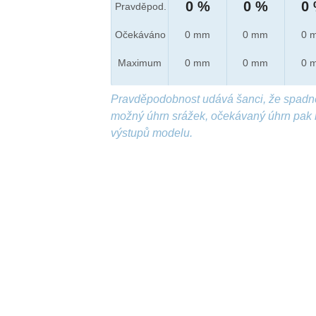
0 %
0 %
0
Pravděpod.
Očekáváno
0 mm
0 mm
0 
Maximum
0 mm
0 mm
0 
Pravděpodobnost udává šanci, že spadn
možný úhrn srážek, očekávaný úhrn pak 
výstupů modelu.