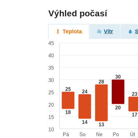
Výhled počasí
Teplota
Vítr
45
40
35
30
30
28
25
24
25
23
20
20
18
17
15
14
13
10
Pá
So
Ne
Po
Út