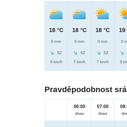
18 °C
18 °C
18 °C
19
0 mm
0 mm
0 mm
0 
SZ
SZ
SZ
9 km/h
7 km/h
7 km/h
9 k
Pravděpodobnost srá
06:00
07:00
08
dnes
dnes
dn