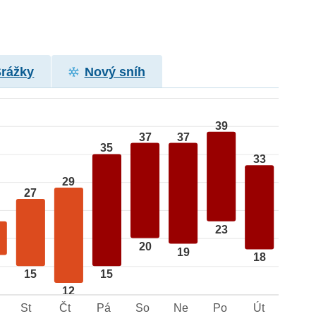
Srážky
Nový sníh
39
37
37
35
33
29
27
23
20
19
18
15
15
12
St
Čt
Pá
So
Ne
Po
Út