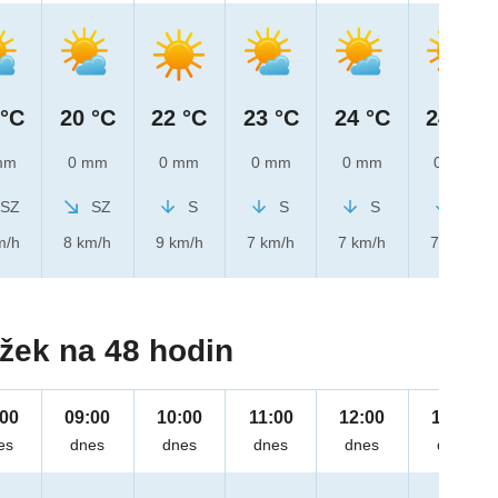
 °C
20 °C
22 °C
23 °C
24 °C
24 °C
mm
0 mm
0 mm
0 mm
0 mm
0 mm
SZ
SZ
S
S
S
S
m/h
8 km/h
9 km/h
7 km/h
7 km/h
7 km/h
žek na 48 hodin
:00
09:00
10:00
11:00
12:00
13:00
es
dnes
dnes
dnes
dnes
dnes