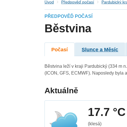
Úvod
Předpověď počasí
Pardubický kr
PŘEDPOVĚĎ POČASÍ
Běstvina
Počasí
Slunce a Měsíc
Běstvina leží v kraji Pardubický (334 m 
(ICON, GFS, ECMWF). Naposledy byla ak
Aktuálně
17.7 °C
(klesá)