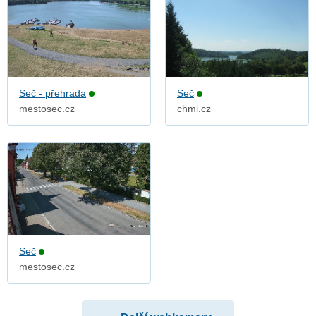
Seč - přehrada
Seč
mestosec.cz
chmi.cz
Seč
mestosec.cz