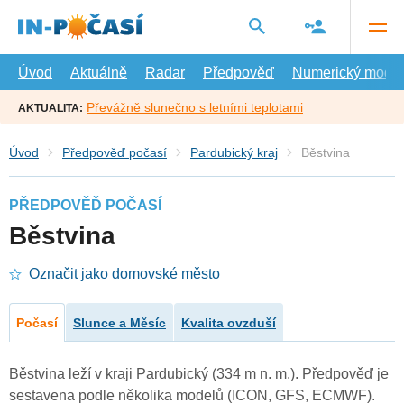
Přejít
na
hlavní
obsah
Úvod
Aktuálně
Radar
Předpověď
Numerický model
Převážně slunečno s letními teplotami
AKTUALITA:
Úvod
Předpověď počasí
Pardubický kraj
Běstvina
PŘEDPOVĚĎ POČASÍ
Běstvina
Označit jako domovské město
Počasí
Slunce a Měsíc
Kvalita ovzduší
Běstvina leží v kraji Pardubický (334 m n. m.). Předpověď je
sestavena podle několika modelů (ICON, GFS, ECMWF).