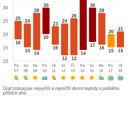
30
30
30
28
28
26
25
25
24
24
23
21
20
20
20
18
17
15
16
16
15
15
15
14
14
12
12
10
Pá
So
Ne
Po
Út
St
Čt
Pá
So
Ne
Po
Út
07
08
09
10
11
12
13
14
15
16
17
18
Graf zobrazuje nejvyšší a nejnižší denní teploty v průběhu
příštích dnů.