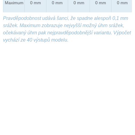
Maximum
0 mm
0 mm
0 mm
0 mm
0 mm
Pravděpodobnost udává šanci, že spadne alespoň 0,1 mm
srážek. Maximum zobrazuje nejvyšší možný úhrn srážek,
očekávaný úhrn pak nejpravděpodobnější variantu. Výpočet
vychází ze 40 výstupů modelu.