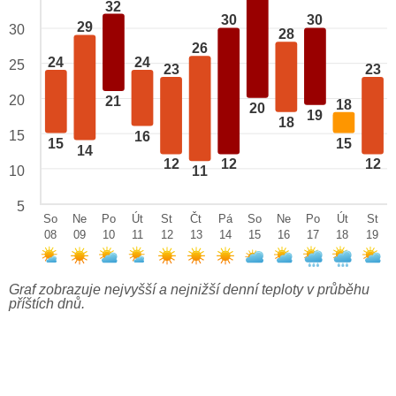
32
30
30
29
30
28
26
24
24
25
23
23
20
21
18
20
19
18
15
16
15
15
14
12
12
12
10
11
5
So
Ne
Po
Út
St
Čt
Pá
So
Ne
Po
Út
St
08
09
10
11
12
13
14
15
16
17
18
19
Graf zobrazuje nejvyšší a nejnižší denní teploty v průběhu
příštích dnů.