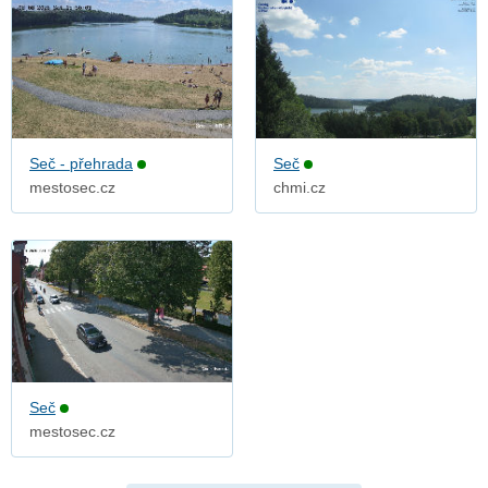
Seč - přehrada
Seč
mestosec.cz
chmi.cz
Seč
mestosec.cz