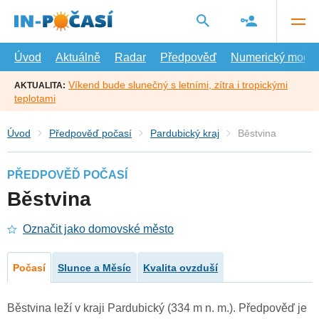
Přejít
na
hlavní
obsah
Úvod
Aktuálně
Radar
Předpověď
Numerický model
Víkend bude slunečný s letními, zítra i tropickými
AKTUALITA:
teplotami
Úvod
Předpověď počasí
Pardubický kraj
Běstvina
PŘEDPOVĚĎ POČASÍ
Běstvina
Označit jako domovské město
Počasí
Slunce a Měsíc
Kvalita ovzduší
Běstvina leží v kraji Pardubický (334 m n. m.). Předpověď je