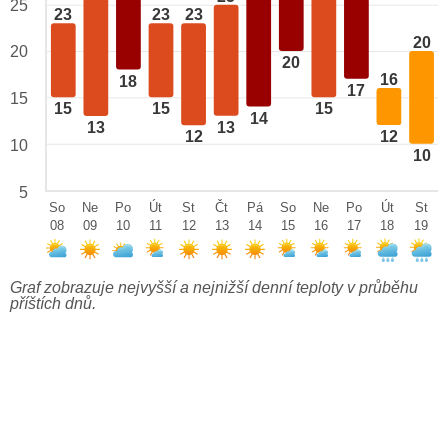
25
23
23
23
20
20
20
16
18
17
15
15
15
15
14
13
13
12
12
10
10
5
So
Ne
Po
Út
St
Čt
Pá
So
Ne
Po
Út
St
08
09
10
11
12
13
14
15
16
17
18
19
Graf zobrazuje nejvyšší a nejnižší denní teploty v průběhu
příštích dnů.