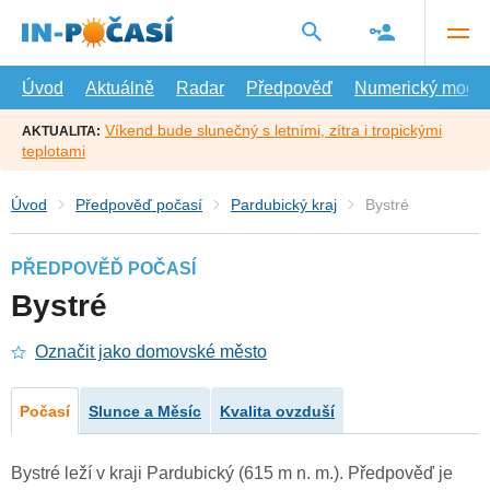
Přejít
na
hlavní
obsah
Úvod
Aktuálně
Radar
Předpověď
Numerický model
Víkend bude slunečný s letními, zítra i tropickými
AKTUALITA:
teplotami
Úvod
Předpověď počasí
Pardubický kraj
Bystré
PŘEDPOVĚĎ POČASÍ
Bystré
Označit jako domovské město
Počasí
Slunce a Měsíc
Kvalita ovzduší
Bystré leží v kraji Pardubický (615 m n. m.). Předpověď je