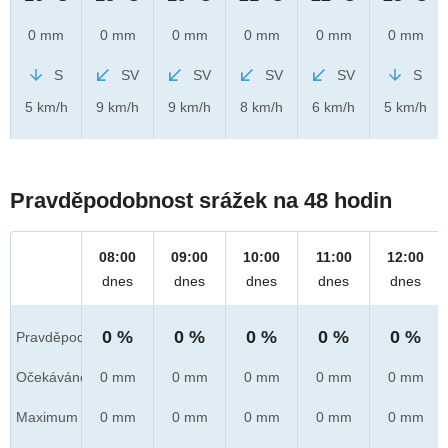
0 mm
0 mm
0 mm
0 mm
0 mm
0 mm
S
SV
SV
SV
SV
S
5 km/h
9 km/h
9 km/h
8 km/h
6 km/h
5 km/h
Pravděpodobnost srážek na 48 hodin
08:00
09:00
10:00
11:00
12:00
dnes
dnes
dnes
dnes
dnes
0 %
0 %
0 %
0 %
0 %
Pravděpod.
Očekáváno
0 mm
0 mm
0 mm
0 mm
0 mm
Maximum
0 mm
0 mm
0 mm
0 mm
0 mm