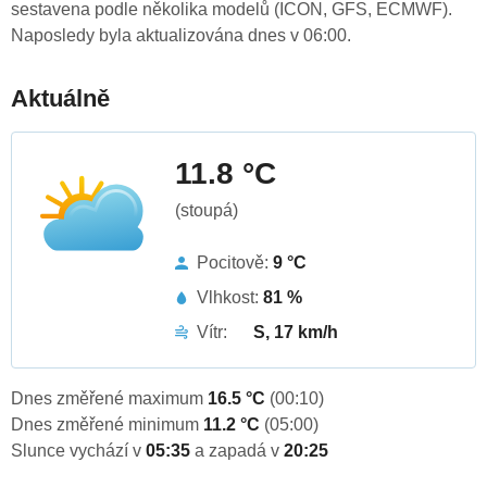
sestavena podle několika modelů (ICON, GFS, ECMWF).
Naposledy byla aktualizována dnes v 06:00.
Aktuálně
11.8 °C
(stoupá)
Pocitově:
9 °C
Vlhkost:
81 %
Vítr:
S, 17 km/h
Dnes změřené maximum
16.5 °C
(00:10)
Dnes změřené minimum
11.2 °C
(05:00)
Slunce vychází v
05:35
a zapadá v
20:25