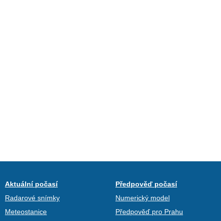
Aktuální počasí
Předpověď počasí
Radarové snímky
Numerický model
Meteostanice
Předpověď pro Prahu