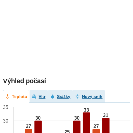
Výhled počasí
Teplota
Vítr
Srážky
Nový sníh
35
33
31
30
30
30
27
27
25