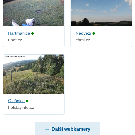
Hartmanice
Nedvězí
unet.cz
chmi.cz
Olešnice
holidayinfo.cz
Další webkamery