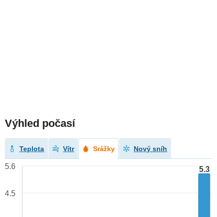
Výhled počasí
Teplota
Vítr
Srážky
Nový sníh
5.6
5.3
4.5