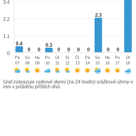
3.4
2.3
2.2
1.1
0.4
0.3
0
0
0
0
0
0
0
0
0
Pá
So
Ne
Po
Út
St
Čt
Pá
So
Ne
Po
Út
07
08
09
10
11
12
13
14
15
16
17
18
Graf zobrazuje celkové denní (za 24 hodin) srážkové úhrny v
mm v průběhu příštích dnů.