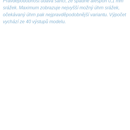
Pravděpodobnost udává šanci, že spadne alespoň 0,1 mm
srážek. Maximum zobrazuje nejvyšší možný úhrn srážek,
očekávaný úhrn pak nejpravděpodobnější variantu. Výpočet
vychází ze 40 výstupů modelu.