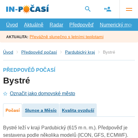
Přejít
na
hlavní
obsah
Úvod
Aktuálně
Radar
Předpověď
Numerický model
Převážně slunečno s letními teplotami
AKTUALITA:
Úvod
Předpověď počasí
Pardubický kraj
Bystré
PŘEDPOVĚĎ POČASÍ
Bystré
Označit jako domovské město
Počasí
Slunce a Měsíc
Kvalita ovzduší
Bystré leží v kraji Pardubický (615 m n. m.). Předpověď je
sestavena podle několika modelů (ICON, GFS, ECMWF).