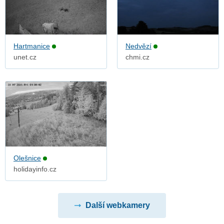
Hartmanice
Nedvězí
unet.cz
chmi.cz
Olešnice
holidayinfo.cz
Další webkamery