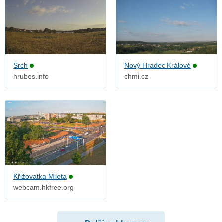
Srch
Nový Hradec Králové
hrubes.info
chmi.cz
Křižovatka Mileta
webcam.hkfree.org