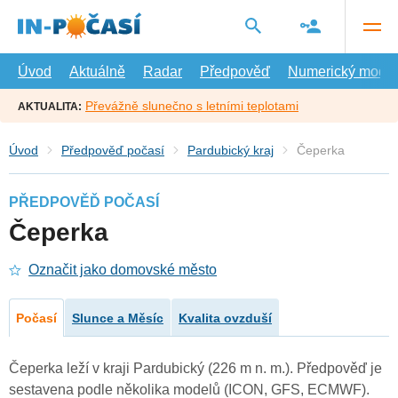
Přejít
na
hlavní
obsah
Úvod
Aktuálně
Radar
Předpověď
Numerický model
Převážně slunečno s letními teplotami
AKTUALITA:
Úvod
Předpověď počasí
Pardubický kraj
Čeperka
PŘEDPOVĚĎ POČASÍ
Čeperka
Označit jako domovské město
Počasí
Slunce a Měsíc
Kvalita ovzduší
Čeperka leží v kraji Pardubický (226 m n. m.). Předpověď je
sestavena podle několika modelů (ICON, GFS, ECMWF).