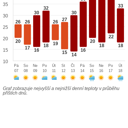
35
33
32
30
30
30
27
26
26
26
25
22
20
20
20
19
18
18
18
17
15
16
16
15
14
10
Pá
So
Ne
Po
Út
St
Čt
Pá
So
Ne
Po
Út
07
08
09
10
11
12
13
14
15
16
17
18
Graf zobrazuje nejvyšší a nejnižší denní teploty v průběhu
příštích dnů.