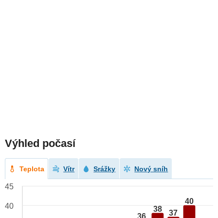
Výhled počasí
Teplota
Vítr
Srážky
Nový sníh
45
40
40
38
37
36