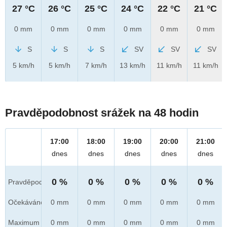
27 °C
26 °C
25 °C
24 °C
22 °C
21 °C
0 mm
0 mm
0 mm
0 mm
0 mm
0 mm
S
S
S
SV
SV
SV
5 km/h
5 km/h
7 km/h
13 km/h
11 km/h
11 km/h
Pravděpodobnost srážek na 48 hodin
17:00
18:00
19:00
20:00
21:00
dnes
dnes
dnes
dnes
dnes
0 %
0 %
0 %
0 %
0 %
Pravděpod.
Očekáváno
0 mm
0 mm
0 mm
0 mm
0 mm
Maximum
0 mm
0 mm
0 mm
0 mm
0 mm