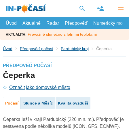
Přejít
na
hlavní
obsah
Úvod
Aktuálně
Radar
Předpověď
Numerický model
Převážně slunečno s letními teplotami
AKTUALITA:
Úvod
Předpověď počasí
Pardubický kraj
Čeperka
PŘEDPOVĚĎ POČASÍ
Čeperka
Označit jako domovské město
Počasí
Slunce a Měsíc
Kvalita ovzduší
Čeperka leží v kraji Pardubický (226 m n. m.). Předpověď je
sestavena podle několika modelů (ICON, GFS, ECMWF).