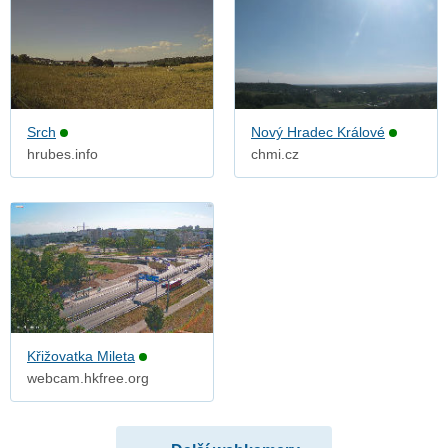
Srch
Nový Hradec Králové
hrubes.info
chmi.cz
Křižovatka Mileta
webcam.hkfree.org