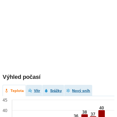
Výhled počasí
Teplota
Vítr
Srážky
Nový sníh
45
40
40
38
37
36