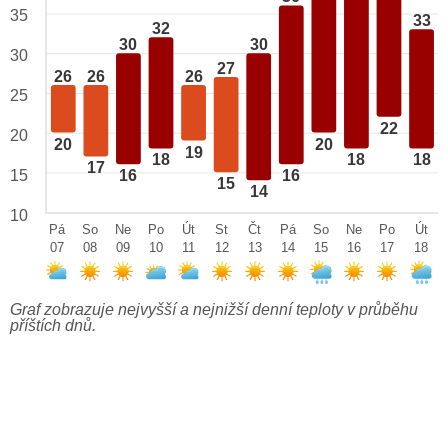
35
33
32
30
30
30
27
26
26
26
25
22
20
20
20
19
18
18
18
17
15
16
16
15
14
10
Pá
So
Ne
Po
Út
St
Čt
Pá
So
Ne
Po
Út
07
08
09
10
11
12
13
14
15
16
17
18
Graf zobrazuje nejvyšší a nejnižší denní teploty v průběhu
příštích dnů.