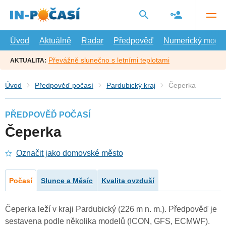
Přejít
na
hlavní
obsah
Úvod
Aktuálně
Radar
Předpověď
Numerický model
Převážně slunečno s letními teplotami
AKTUALITA:
Úvod
Předpověď počasí
Pardubický kraj
Čeperka
PŘEDPOVĚĎ POČASÍ
Čeperka
Označit jako domovské město
Počasí
Slunce a Měsíc
Kvalita ovzduší
Čeperka leží v kraji Pardubický (226 m n. m.). Předpověď je
sestavena podle několika modelů (ICON, GFS, ECMWF).