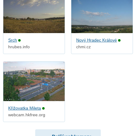
Srch
Nový Hradec Králové
hrubes.info
chmi.cz
Křižovatka Mileta
webcam.hkfree.org