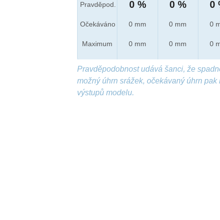
0 %
0 %
0
Pravděpod.
Očekáváno
0 mm
0 mm
0 
Maximum
0 mm
0 mm
0 
Pravděpodobnost udává šanci, že spadn
možný úhrn srážek, očekávaný úhrn pak 
výstupů modelu.