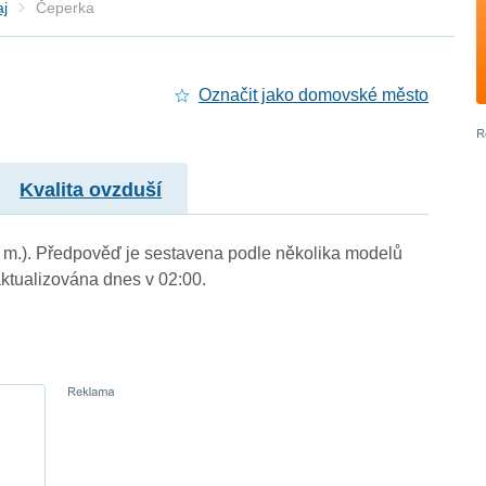
aj
Čeperka
Označit jako domovské město
Kvalita ovzduší
n. m.). Předpověď je sestavena podle několika modelů
tualizována dnes v 02:00.