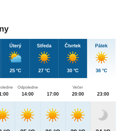
dny
Úterý
Středa
Čtvrtek
Pátek
25 °C
27 °C
30 °C
36 °C
oledne
Odpoledne
Večer
1:00
14:00
17:00
20:00
23:00