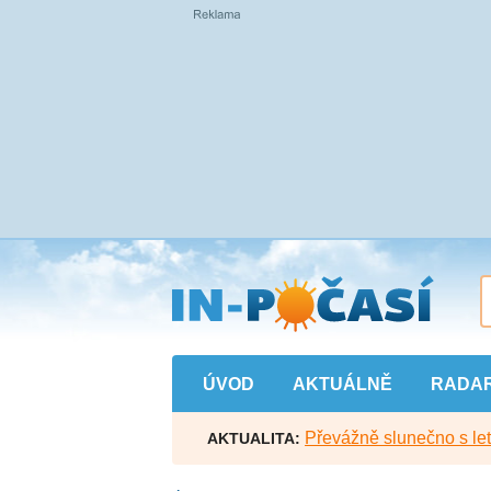
Přejít
na
hlavní
obsah
ÚVOD
AKTUÁLNĚ
RADA
Převážně slunečno s let
AKTUALITA: