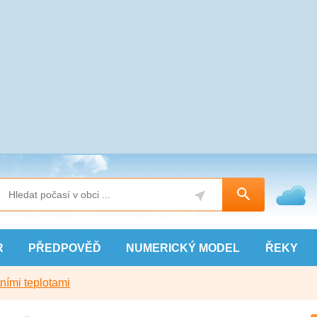
R
PŘEDPOVĚĎ
NUMERICKÝ
MODEL
ŘEKY
ními teplotami