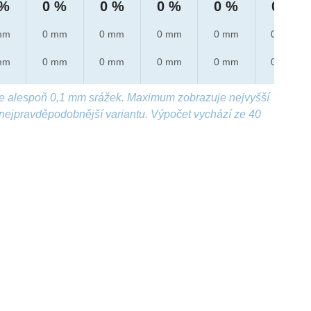
 %
0 %
0 %
0 %
0 %
0 %
mm
0 mm
0 mm
0 mm
0 mm
0 mm
mm
0 mm
0 mm
0 mm
0 mm
0 mm
e alespoň 0,1 mm srážek. Maximum zobrazuje nejvyšší
nejpravděpodobnější variantu. Výpočet vychází ze 40