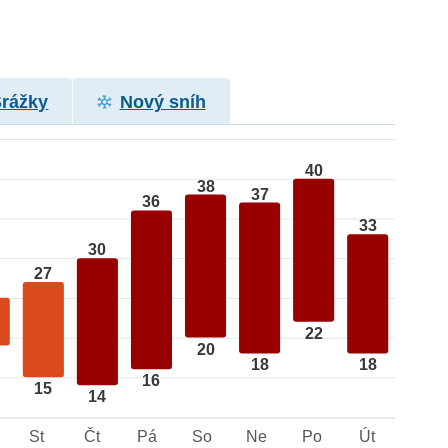
Srážky
Nový sníh
40
38
37
36
33
30
27
22
20
18
18
16
15
14
St
Čt
Pá
So
Ne
Po
Út