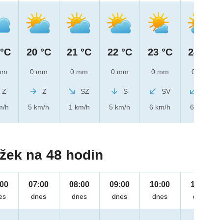
 °C
20 °C
21 °C
22 °C
23 °C
24 °C
mm
0 mm
0 mm
0 mm
0 mm
0 mm
Z
Z
SZ
S
SV
SV
m/h
5 km/h
1 km/h
5 km/h
6 km/h
6 km/h
žek na 48 hodin
:00
07:00
08:00
09:00
10:00
11:00
es
dnes
dnes
dnes
dnes
dnes