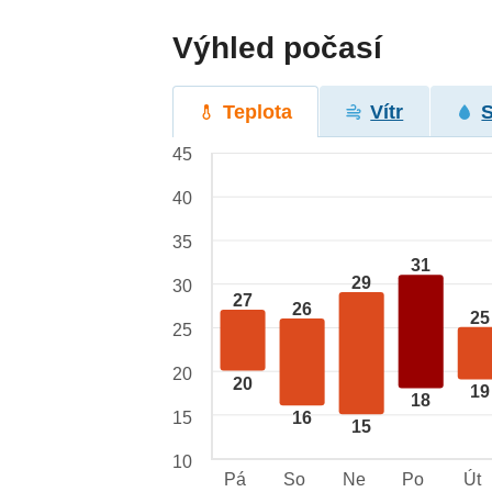
Výhled počasí
Teplota
Vítr
45
40
35
31
29
30
27
26
25
25
20
20
19
18
15
16
15
10
Pá
So
Ne
Po
Út