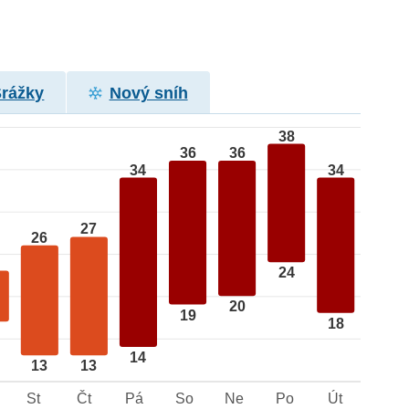
Srážky
Nový sníh
38
36
36
34
34
27
26
24
20
19
18
14
13
13
St
Čt
Pá
So
Ne
Po
Út