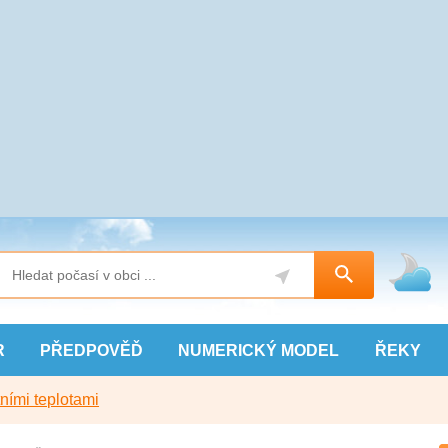
R
PŘEDPOVĚĎ
NUMERICKÝ
MODEL
ŘEKY
ními teplotami