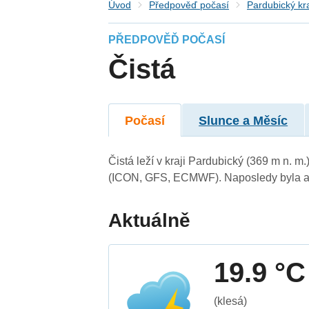
Úvod
Předpověď počasí
Pardubický kr
PŘEDPOVĚĎ POČASÍ
Čistá
Počasí
Slunce a Měsíc
Čistá leží v kraji Pardubický (369 m n. 
(ICON, GFS, ECMWF). Naposledy byla ak
Aktuálně
19.9 °C
(klesá)