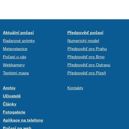
Aktuální počasí
Předpověď počasí
Radarové snímky
Numerický model
Meteostanice
Předpověď pro Prahu
Počasí u vás
Předpověď pro Brno
Webkamery
Předpověď pro Ostravu
Teplotní mapa
Předpověď pro Plzeň
Archiv
Kontakty
Uživatelé
Články
Fotogalerie
Aplikace na telefony
Počasí na web