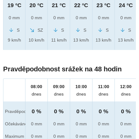
19 °C
20 °C
21 °C
22 °C
23 °C
24 °C
0 mm
0 mm
0 mm
0 mm
0 mm
0 mm
S
SZ
S
S
S
S
9 km/h
10 km/h
11 km/h
13 km/h
13 km/h
13 km/h
Pravděpodobnost srážek na 48 hodin
08:00
09:00
10:00
11:00
12:00
dnes
dnes
dnes
dnes
dnes
0 %
0 %
0 %
0 %
0 %
Pravděpod.
Očekáváno
0 mm
0 mm
0 mm
0 mm
0 mm
Maximum
0 mm
0 mm
0 mm
0 mm
0 mm