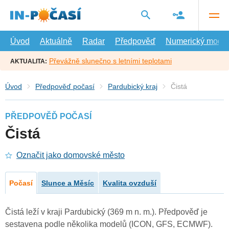
Přejít
na
hlavní
obsah
Úvod
Aktuálně
Radar
Předpověď
Numerický model
Převážně slunečno s letními teplotami
AKTUALITA:
Úvod
Předpověď počasí
Pardubický kraj
Čistá
PŘEDPOVĚĎ POČASÍ
Čistá
Označit jako domovské město
Počasí
Slunce a Měsíc
Kvalita ovzduší
Čistá leží v kraji Pardubický (369 m n. m.). Předpověď je
sestavena podle několika modelů (ICON, GFS, ECMWF).