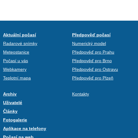
Aktuální počasí
Předpověď počasí
Radarové snímky
Numerický model
Meteostanice
Předpověď pro Prahu
Počasí u vás
Předpověď pro Brno
Webkamery
Předpověď pro Ostravu
Teplotní mapa
Předpověď pro Plzeň
Archiv
Kontakty
Uživatelé
Články
Fotogalerie
Aplikace na telefony
Počasí na web