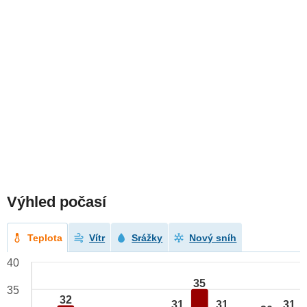
Výhled počasí
Teplota
Vítr
Srážky
Nový sníh
40
35
35
32
31
31
31