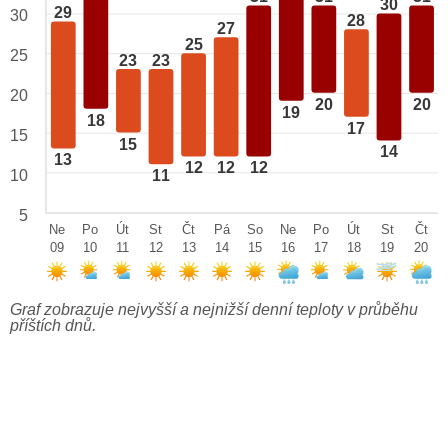
30
29
30
28
27
25
25
23
23
20
20
20
19
18
17
15
15
14
13
12
12
12
10
11
5
Ne
Po
Út
St
Čt
Pá
So
Ne
Po
Út
St
Čt
09
10
11
12
13
14
15
16
17
18
19
20
Graf zobrazuje nejvyšší a nejnižší denní teploty v průběhu
příštích dnů.