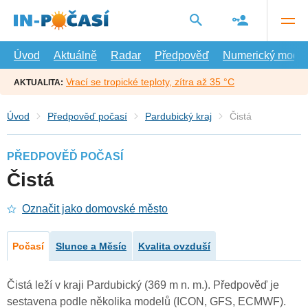
Přejít
na
hlavní
obsah
Úvod
Aktuálně
Radar
Předpověď
Numerický model
Vrací se tropické teploty, zítra až 35 °C
AKTUALITA:
Úvod
Předpověď počasí
Pardubický kraj
Čistá
PŘEDPOVĚĎ POČASÍ
Čistá
Označit jako domovské město
Počasí
Slunce a Měsíc
Kvalita ovzduší
Čistá leží v kraji Pardubický (369 m n. m.). Předpověď je
sestavena podle několika modelů (ICON, GFS, ECMWF).