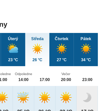
dny
Úterý
Středa
Čtvrtek
Pátek
23 °C
26 °C
27 °C
34 °C
oledne
Odpoledne
Večer
1:00
14:00
17:00
20:00
23:00