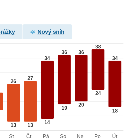
Srážky
Nový sníh
38
36
36
34
34
27
26
24
20
19
18
14
13
13
St
Čt
Pá
So
Ne
Po
Út