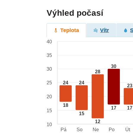
Výhled počasí
Teplota
Vítr
40
35
30
30
28
25
24
24
23
20
18
17
17
15
15
12
10
Pá
So
Ne
Po
Út