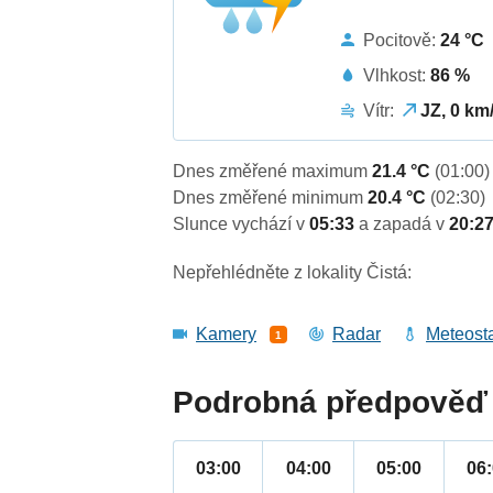
Pocitově:
24 °C
Vlhkost:
86 %
Vítr:
JZ, 0 km
Dnes změřené maximum
21.4 °C
(01:00)
Dnes změřené minimum
20.4 °C
(02:30)
Slunce vychází v
05:33
a zapadá v
20:2
Nepřehlédněte z lokality Čistá:
Kamery
Radar
Meteost
1
Podrobná předpověď 
03:00
04:00
05:00
06