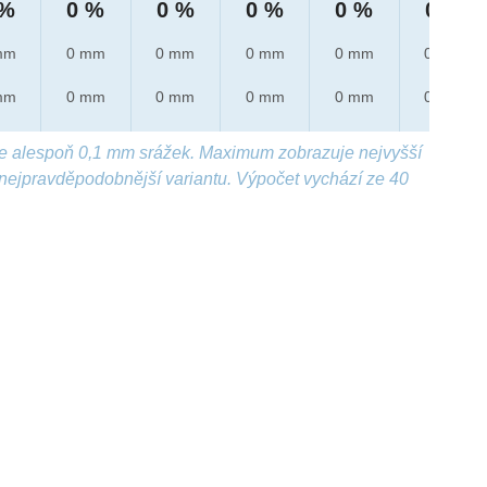
 %
0 %
0 %
0 %
0 %
0 %
mm
0 mm
0 mm
0 mm
0 mm
0 mm
mm
0 mm
0 mm
0 mm
0 mm
0 mm
e alespoň 0,1 mm srážek. Maximum zobrazuje nejvyšší
nejpravděpodobnější variantu. Výpočet vychází ze 40