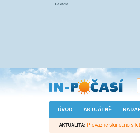
Přejít
na
hlavní
obsah
ÚVOD
AKTUÁLNĚ
RADA
Převážně slunečno s let
AKTUALITA: