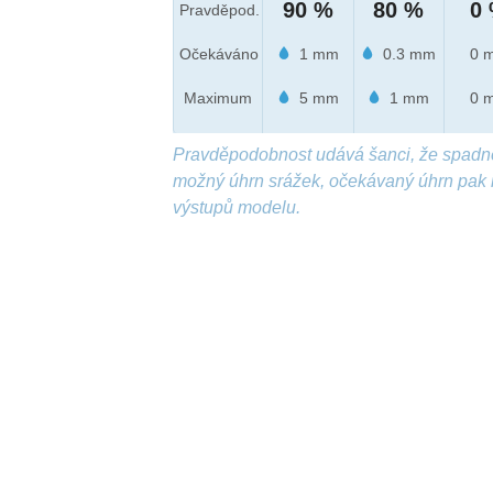
90 %
80 %
0
Pravděpod.
Očekáváno
1 mm
0.3 mm
0 
Maximum
5 mm
1 mm
0 
Pravděpodobnost udává šanci, že spadn
možný úhrn srážek, očekávaný úhrn pak 
výstupů modelu.