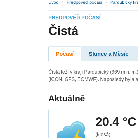
Úvod
Předpověď počasí
Pardubický kr
PŘEDPOVĚĎ POČASÍ
Čistá
Počasí
Slunce a Měsíc
Čistá leží v kraji Pardubický (369 m n. 
(ICON, GFS, ECMWF). Naposledy byla ak
Aktuálně
20.4 °C
(klesá)