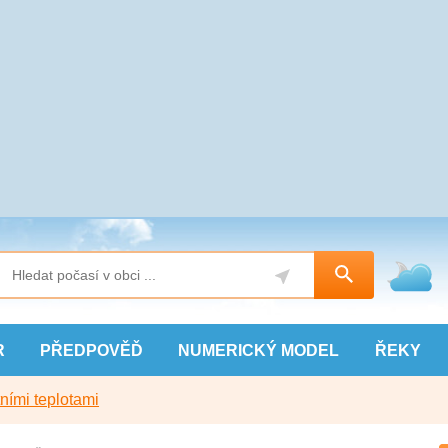
R
PŘEDPOVĚĎ
NUMERICKÝ
MODEL
ŘEKY
ními teplotami