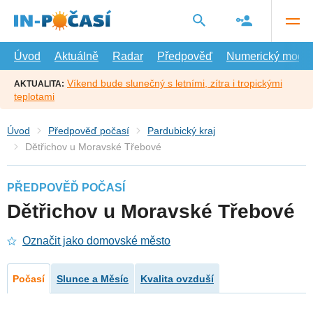
Přejít
na
hlavní
obsah
Úvod
Aktuálně
Radar
Předpověď
Numerický model
Víkend bude slunečný s letními, zítra i tropickými
AKTUALITA:
teplotami
Úvod
Předpověď počasí
Pardubický kraj
Dětřichov u Moravské Třebové
PŘEDPOVĚĎ POČASÍ
Dětřichov u Moravské Třebové
Označit jako domovské město
Počasí
Slunce a Měsíc
Kvalita ovzduší