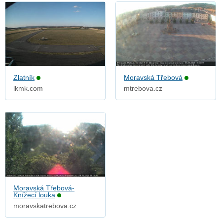
Zlatník
Moravská Třebová
lkmk.com
mtrebova.cz
Moravská Třebová-
Knížecí louka
moravskatrebova.cz