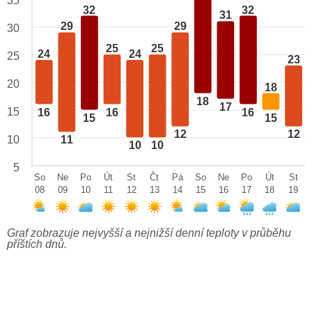
35
32
32
31
29
29
30
25
25
24
24
25
23
20
18
18
17
15
16
16
16
15
15
12
12
10
11
10
10
5
So
Ne
Po
Út
St
Čt
Pá
So
Ne
Po
Út
St
08
09
10
11
12
13
14
15
16
17
18
19
Graf zobrazuje nejvyšší a nejnižší denní teploty v průběhu
příštích dnů.