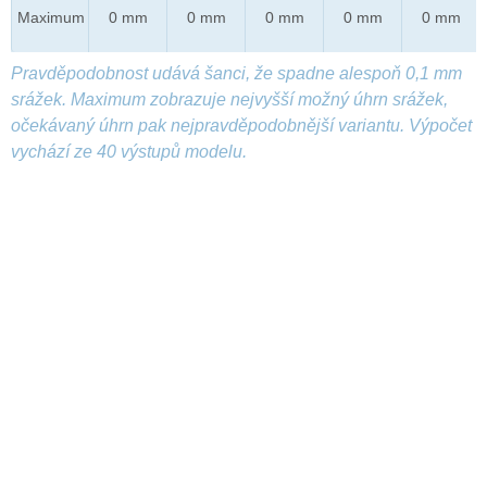
Maximum
0 mm
0 mm
0 mm
0 mm
0 mm
Pravděpodobnost udává šanci, že spadne alespoň 0,1 mm
srážek. Maximum zobrazuje nejvyšší možný úhrn srážek,
očekávaný úhrn pak nejpravděpodobnější variantu. Výpočet
vychází ze 40 výstupů modelu.