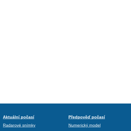
Aktuální počasí
Předpověď počasí
Radarové snímky
Numerický model