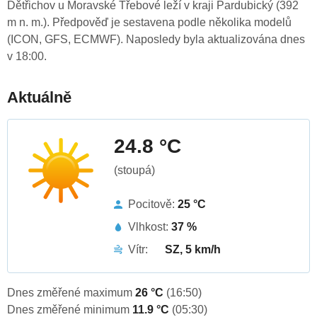
Dětřichov u Moravské Třebové leží v kraji Pardubický (392
m n. m.). Předpověď je sestavena podle několika modelů
(ICON, GFS, ECMWF). Naposledy byla aktualizována dnes
v 18:00.
Aktuálně
24.8 °C
(stoupá)
Pocitově:
25 °C
Vlhkost:
37 %
Vítr:
SZ, 5 km/h
Dnes změřené maximum
26 °C
(16:50)
Dnes změřené minimum
11.9 °C
(05:30)