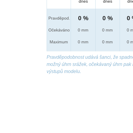
dnes
dnes
dn
0 %
0 %
0
Pravděpod.
Očekáváno
0 mm
0 mm
0 
Maximum
0 mm
0 mm
0 
Pravděpodobnost udává šanci, že spadn
možný úhrn srážek, očekávaný úhrn pak 
výstupů modelu.