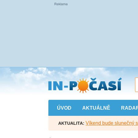
Přejít
na
hlavní
obsah
ÚVOD
AKTUÁLNĚ
RADA
Víkend bude slunečný s l
AKTUALITA: