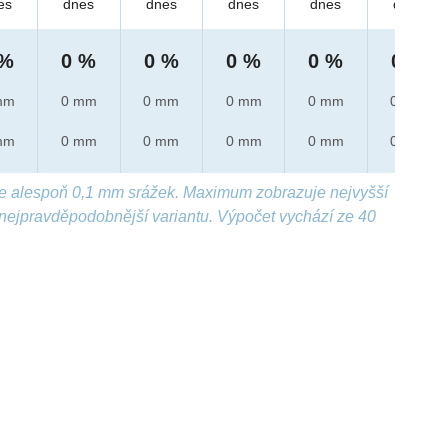
es
dnes
dnes
dnes
dnes
dnes
 %
0 %
0 %
0 %
0 %
0 %
mm
0 mm
0 mm
0 mm
0 mm
0 mm
mm
0 mm
0 mm
0 mm
0 mm
0 mm
e alespoň 0,1 mm srážek. Maximum zobrazuje nejvyšší
nejpravděpodobnější variantu. Výpočet vychází ze 40