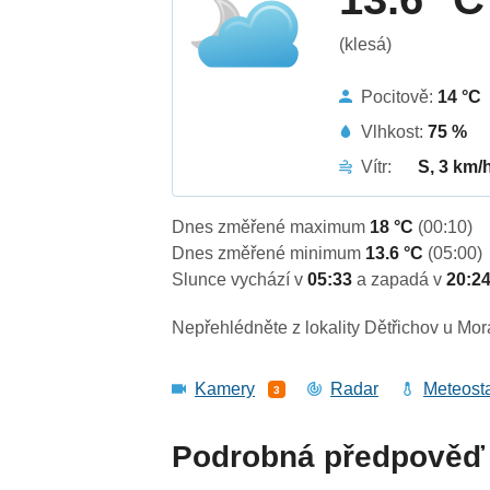
(klesá)
Pocitově:
14 °C
Vlhkost:
75 %
Vítr:
S, 3 km/
Dnes změřené maximum
18 °C
(00:10)
Dnes změřené minimum
13.6 °C
(05:00)
Slunce vychází v
05:33
a zapadá v
20:2
Nepřehlédněte z lokality Dětřichov u Mo
Kamery
Radar
Meteost
3
Podrobná předpověď 