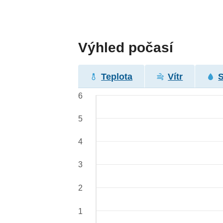
Výhled počasí
Teplota
Vítr
6
5
4
3
2
1