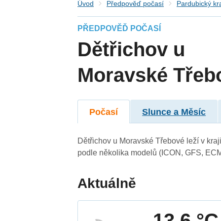
Úvod
Předpověď počasí
Pardubický kr
PŘEDPOVĚĎ POČASÍ
Dětřichov u
Moravské Třeb
Počasí
Slunce a Měsíc
Dětřichov u Moravské Třebové leží v kraj
podle několika modelů (ICON, GFS, ECM
Aktuálně
13.6 °C