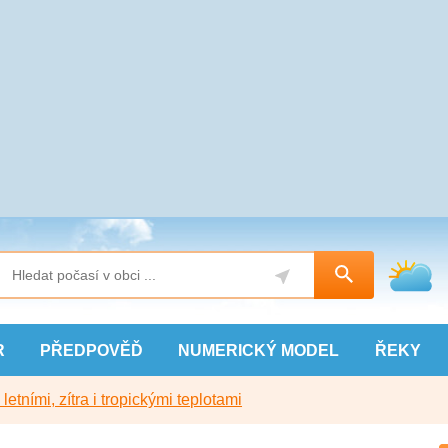
R
PŘEDPOVĚĎ
NUMERICKÝ
MODEL
ŘEKY
etními, zítra i tropickými teplotami