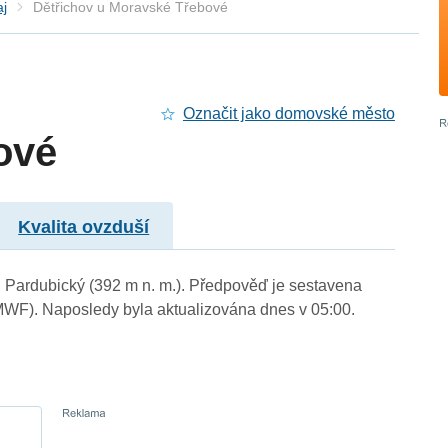
aj
Dětřichov u Moravské Třebové
Označit jako domovské město
ové
Kvalita ovzduší
i Pardubický (392 m n. m.). Předpověď je sestavena
WF). Naposledy byla aktualizována dnes v 05:00.