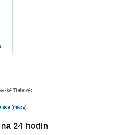
h
4
ravské Třebové:
anice
(
mapa
)
na 24 hodin