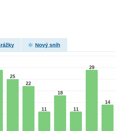
Srážky
Nový sníh
29
25
22
18
14
11
11