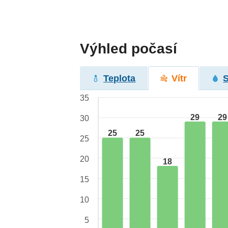
Výhled počasí
Teplota
Vítr
35
29
29
30
25
25
25
20
18
15
10
5