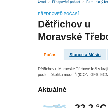
Úvod
Předpověď počasí
Pardubický kr
PŘEDPOVĚĎ POČASÍ
Dětřichov u
Moravské Třeb
Počasí
Slunce a Měsíc
Dětřichov u Moravské Třebové leží v kraj
podle několika modelů (ICON, GFS, ECM
Aktuálně
22.2 °C