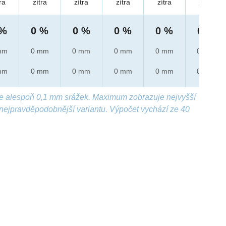
ra
zítra
zítra
zítra
zítra
zítra
 %
0 %
0 %
0 %
0 %
0 %
mm
0 mm
0 mm
0 mm
0 mm
0 mm
mm
0 mm
0 mm
0 mm
0 mm
0 mm
e alespoň 0,1 mm srážek. Maximum zobrazuje nejvyšší
nejpravděpodobnější variantu. Výpočet vychází ze 40