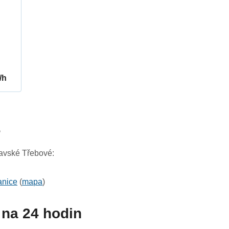
/h
5
ravské Třebové:
anice
(
mapa
)
na 24 hodin