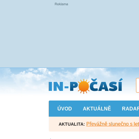
Přejít
na
hlavní
obsah
ÚVOD
AKTUÁLNĚ
RADA
Převážně slunečno s let
AKTUALITA: