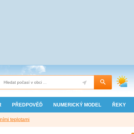
R
PŘEDPOVĚĎ
NUMERICKÝ
MODEL
ŘEKY
ními teplotami