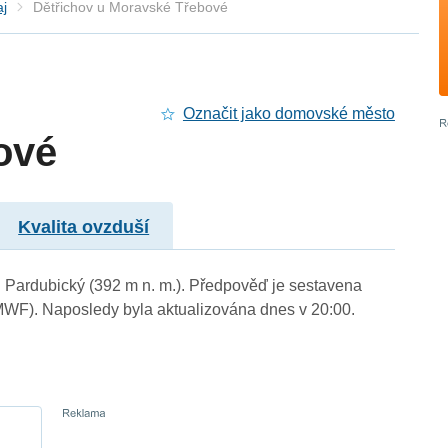
aj
Dětřichov u Moravské Třebové
Označit jako domovské město
ové
Kvalita ovzduší
i Pardubický (392 m n. m.). Předpověď je sestavena
WF). Naposledy byla aktualizována dnes v 20:00.