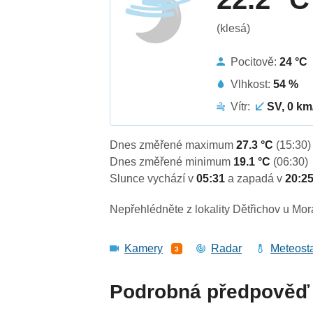
(klesá)
Pocitově:
24 °C
Vlhkost:
54 %
Vítr:
SV, 0 km
Dnes změřené maximum
27.3 °C
(15:30)
Dnes změřené minimum
19.1 °C
(06:30)
Slunce vychází v
05:31
a zapadá v
20:2
Nepřehlédněte z lokality Dětřichov u Mo
Kamery
Radar
Meteost
3
Podrobná předpověď 