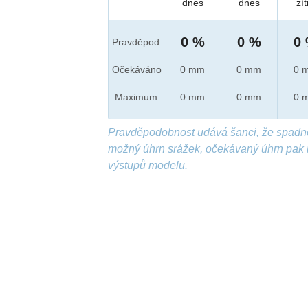
dnes
dnes
zít
0 %
0 %
0
Pravděpod.
Očekáváno
0 mm
0 mm
0 
Maximum
0 mm
0 mm
0 
Pravděpodobnost udává šanci, že spadn
možný úhrn srážek, očekávaný úhrn pak 
výstupů modelu.