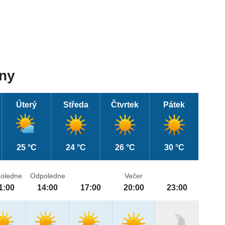
dny
Úterý
Středa
Čtvrtek
Pátek
25 °C
24 °C
26 °C
30 °C
oledne
Odpoledne
Večer
1:00
14:00
17:00
20:00
23:00