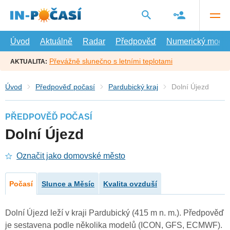
Přejít
na
hlavní
obsah
Úvod
Aktuálně
Radar
Předpověď
Numerický model
Převážně slunečno s letními teplotami
AKTUALITA:
Úvod
Předpověď počasí
Pardubický kraj
Dolní Újezd
PŘEDPOVĚĎ POČASÍ
Dolní Újezd
Označit jako domovské město
Počasí
Slunce a Měsíc
Kvalita ovzduší
Dolní Újezd leží v kraji Pardubický (415 m n. m.). Předpověď
je sestavena podle několika modelů (ICON, GFS, ECMWF).