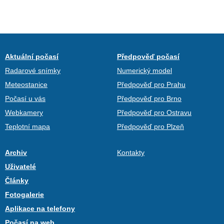
Aktuální počasí
Předpověď počasí
Radarové snímky
Numerický model
Meteostanice
Předpověď pro Prahu
Počasí u vás
Předpověď pro Brno
Webkamery
Předpověď pro Ostravu
Teplotní mapa
Předpověď pro Plzeň
Archiv
Kontakty
Uživatelé
Články
Fotogalerie
Aplikace na telefony
Počasí na web