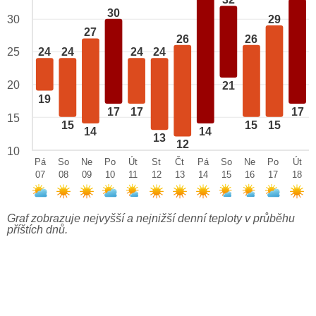
32
30
29
30
27
26
26
25
24
24
24
24
20
21
19
17
17
17
15
15
15
15
14
14
13
12
10
Pá
So
Ne
Po
Út
St
Čt
Pá
So
Ne
Po
Út
07
08
09
10
11
12
13
14
15
16
17
18
Graf zobrazuje nejvyšší a nejnižší denní teploty v průběhu
příštích dnů.