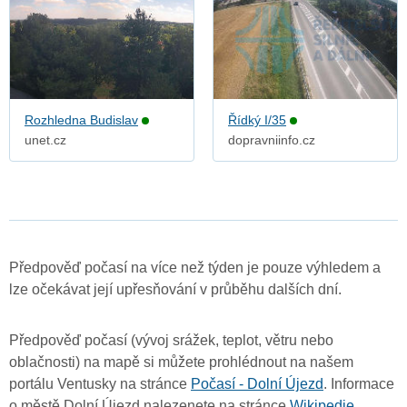
Rozhledna Budislav
Řídký I/35
unet.cz
dopravniinfo.cz
Předpověď počasí na více než týden je pouze výhledem a
lze očekávat její upřesňování v průběhu dalších dní.
Předpověď počasí (vývoj srážek, teplot, větru nebo
oblačnosti) na mapě si můžete prohlédnout na našem
portálu Ventusky na stránce
Počasí - Dolní Újezd
. Informace
o městě Dolní Újezd nalezenete na stránce
Wikipedie
.