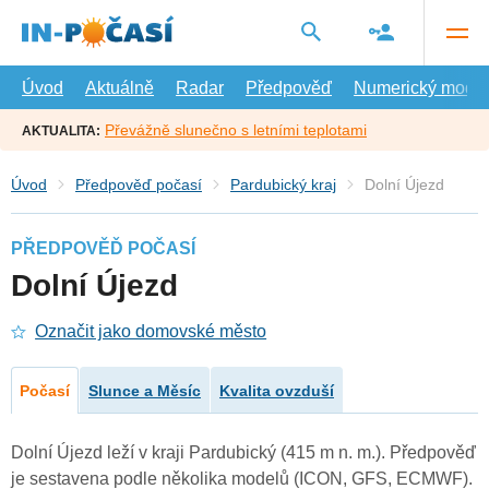
Přejít
na
hlavní
obsah
Úvod
Aktuálně
Radar
Předpověď
Numerický model
Převážně slunečno s letními teplotami
AKTUALITA:
Úvod
Předpověď počasí
Pardubický kraj
Dolní Újezd
PŘEDPOVĚĎ POČASÍ
Dolní Újezd
Označit jako domovské město
Počasí
Slunce a Měsíc
Kvalita ovzduší
Dolní Újezd leží v kraji Pardubický (415 m n. m.). Předpověď
je sestavena podle několika modelů (ICON, GFS, ECMWF).