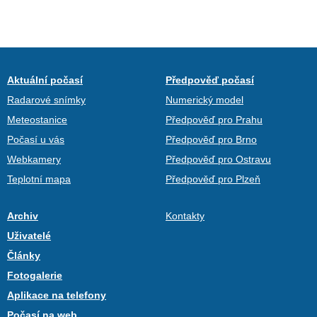
Aktuální počasí
Předpověď počasí
Radarové snímky
Numerický model
Meteostanice
Předpověď pro Prahu
Počasí u vás
Předpověď pro Brno
Webkamery
Předpověď pro Ostravu
Teplotní mapa
Předpověď pro Plzeň
Archiv
Kontakty
Uživatelé
Články
Fotogalerie
Aplikace na telefony
Počasí na web