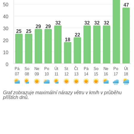
50
47
40
32
32
32
32
29
29
30
25
25
22
18
20
10
0
Pá
So
Ne
Po
Út
St
Čt
Pá
So
Ne
Po
Út
07
08
09
10
11
12
13
14
15
16
17
18
Graf zobrazuje maximální nárazy větru v km/h v průběhu
příštích dnů.