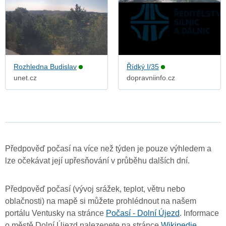
Rozhledna Budislav
Řídký I/35
unet.cz
dopravniinfo.cz
Předpověď počasí na více než týden je pouze výhledem a
lze očekávat její upřesňování v průběhu dalších dní.
Předpověď počasí (vývoj srážek, teplot, větru nebo
oblačnosti) na mapě si můžete prohlédnout na našem
portálu Ventusky na stránce
Počasí - Dolní Újezd
. Informace
o městě Dolní Újezd nalezenete na stránce
Wikipedie
.