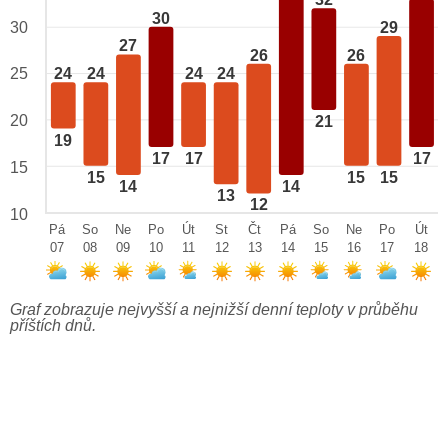
32
30
29
30
27
26
26
25
24
24
24
24
20
21
19
17
17
17
15
15
15
15
14
14
13
12
10
Pá
So
Ne
Po
Út
St
Čt
Pá
So
Ne
Po
Út
07
08
09
10
11
12
13
14
15
16
17
18
Graf zobrazuje nejvyšší a nejnižší denní teploty v průběhu
příštích dnů.