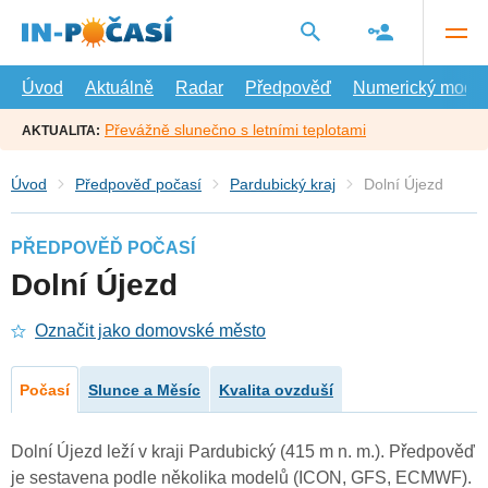
Přejít
na
hlavní
obsah
Úvod
Aktuálně
Radar
Předpověď
Numerický model
Převážně slunečno s letními teplotami
AKTUALITA:
Úvod
Předpověď počasí
Pardubický kraj
Dolní Újezd
PŘEDPOVĚĎ POČASÍ
Dolní Újezd
Označit jako domovské město
Počasí
Slunce a Měsíc
Kvalita ovzduší
Dolní Újezd leží v kraji Pardubický (415 m n. m.). Předpověď
je sestavena podle několika modelů (ICON, GFS, ECMWF).