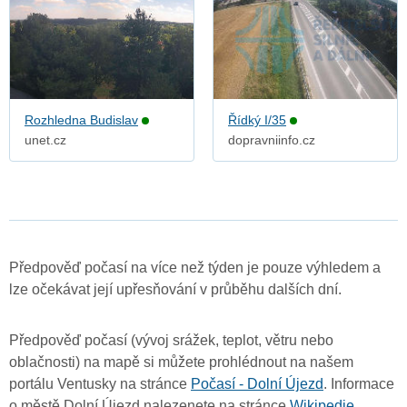
Rozhledna Budislav
Řídký I/35
unet.cz
dopravniinfo.cz
Předpověď počasí na více než týden je pouze výhledem a
lze očekávat její upřesňování v průběhu dalších dní.
Předpověď počasí (vývoj srážek, teplot, větru nebo
oblačnosti) na mapě si můžete prohlédnout na našem
portálu Ventusky na stránce
Počasí - Dolní Újezd
. Informace
o městě Dolní Újezd nalezenete na stránce
Wikipedie
.