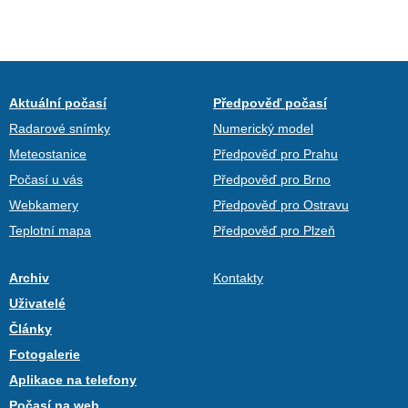
Aktuální počasí
Předpověď počasí
Radarové snímky
Numerický model
Meteostanice
Předpověď pro Prahu
Počasí u vás
Předpověď pro Brno
Webkamery
Předpověď pro Ostravu
Teplotní mapa
Předpověď pro Plzeň
Archiv
Kontakty
Uživatelé
Články
Fotogalerie
Aplikace na telefony
Počasí na web