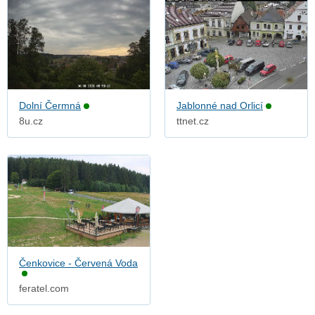
Dolní Čermná
Jablonné nad Orlicí
8u.cz
ttnet.cz
Čenkovice - Červená Voda
feratel.com