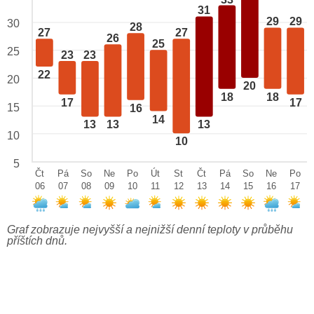
31
29
29
30
28
27
27
26
25
25
23
23
22
20
20
18
18
17
17
15
16
14
13
13
13
10
10
5
Čt
Pá
So
Ne
Po
Út
St
Čt
Pá
So
Ne
Po
06
07
08
09
10
11
12
13
14
15
16
17
Graf zobrazuje nejvyšší a nejnižší denní teploty v průběhu
příštích dnů.