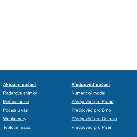
Aktuální počasí
Předpověď počasí
Radarové snímky
Numerický model
Meteostanice
Předpověď pro Prahu
Počasí u vás
Předpověď pro Brno
Webkamery
Předpověď pro Ostravu
Teplotní mapa
Předpověď pro Plzeň