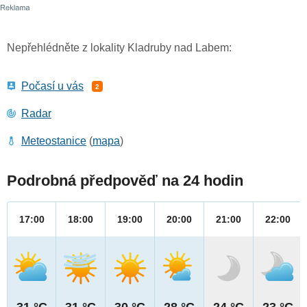
Nepřehlédněte z lokality Kladruby nad Labem:
Počasí u vás
2
Radar
Meteostanice
(
mapa
)
Podrobná předpověď na 24 hodin
17:00
18:00
19:00
20:00
21:00
22:00
31 °C
31 °C
30 °C
28 °C
24 °C
23 °C