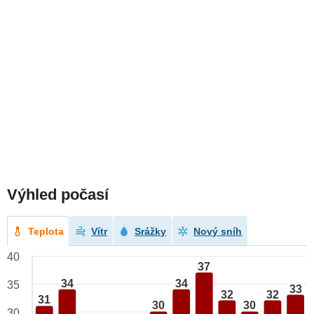
Výhled počasí
Teplota
Vítr
Srážky
Nový sníh
40
37
34
34
35
33
32
32
31
30
30
30