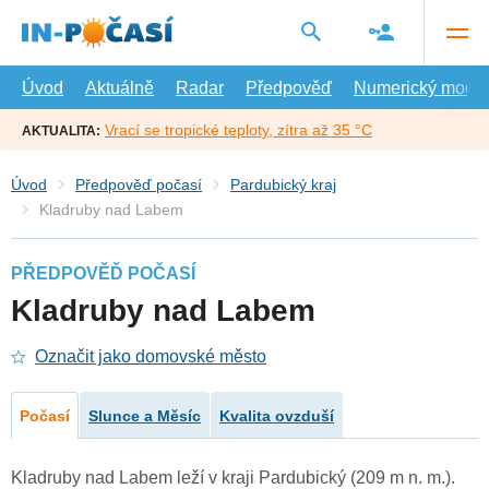
Přejít
na
hlavní
obsah
Úvod
Aktuálně
Radar
Předpověď
Numerický model
Vrací se tropické teploty, zítra až 35 °C
AKTUALITA:
Úvod
Předpověď počasí
Pardubický kraj
Kladruby nad Labem
PŘEDPOVĚĎ POČASÍ
Kladruby nad Labem
Označit jako domovské město
Počasí
Slunce a Měsíc
Kvalita ovzduší
Kladruby nad Labem leží v kraji Pardubický (209 m n. m.).