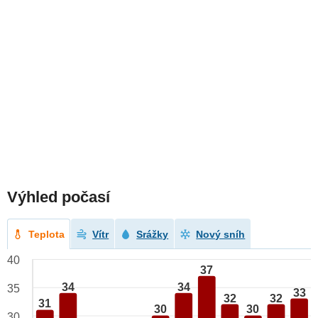
Výhled počasí
Teplota
Vítr
Srážky
Nový sníh
40
37
34
34
35
33
32
32
31
30
30
30