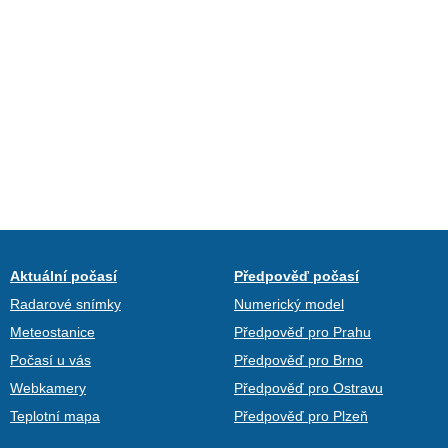
Aktuální počasí
Předpověď počasí
Radarové snímky
Numerický model
Meteostanice
Předpověď pro Prahu
Počasí u vás
Předpověď pro Brno
Webkamery
Předpověď pro Ostravu
Teplotní mapa
Předpověď pro Plzeň