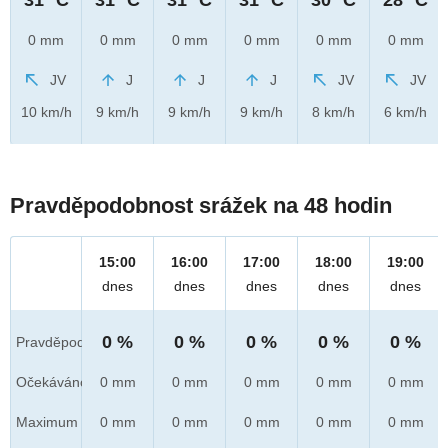
0 mm
0 mm
0 mm
0 mm
0 mm
0 mm
JV
J
J
J
JV
JV
10 km/h
9 km/h
9 km/h
9 km/h
8 km/h
6 km/h
Pravděpodobnost srážek na 48 hodin
15:00
16:00
17:00
18:00
19:00
dnes
dnes
dnes
dnes
dnes
0 %
0 %
0 %
0 %
0 %
Pravděpod.
Očekáváno
0 mm
0 mm
0 mm
0 mm
0 mm
Maximum
0 mm
0 mm
0 mm
0 mm
0 mm