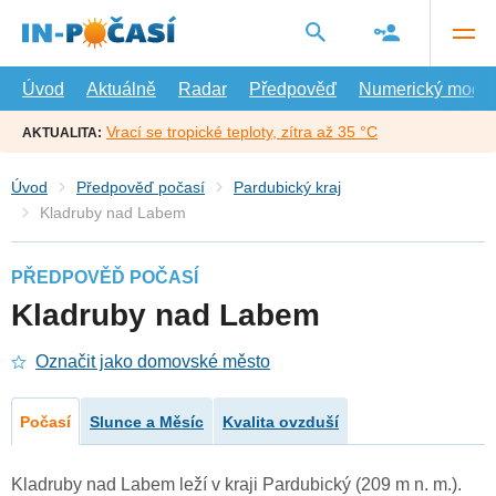
Přejít
na
hlavní
obsah
Úvod
Aktuálně
Radar
Předpověď
Numerický model
Vrací se tropické teploty, zítra až 35 °C
AKTUALITA:
Úvod
Předpověď počasí
Pardubický kraj
Kladruby nad Labem
PŘEDPOVĚĎ POČASÍ
Kladruby nad Labem
Označit jako domovské město
Počasí
Slunce a Měsíc
Kvalita ovzduší
Kladruby nad Labem leží v kraji Pardubický (209 m n. m.).