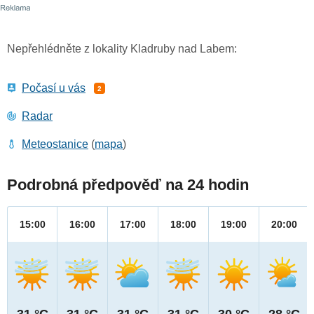
Nepřehlédněte z lokality Kladruby nad Labem:
Počasí u vás
2
Radar
Meteostanice
(
mapa
)
Podrobná předpověď na 24 hodin
15:00
16:00
17:00
18:00
19:00
20:00
31 °C
31 °C
31 °C
31 °C
30 °C
28 °C