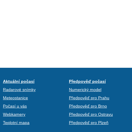
Aktuální počasí
Předpověď počasí
Radarové snímky
Numerický model
Meteostanice
Předpověď pro Prahu
Počasí u vás
Předpověď pro Brno
Webkamery
Předpověď pro Ostravu
Teplotní mapa
Předpověď pro Plzeň