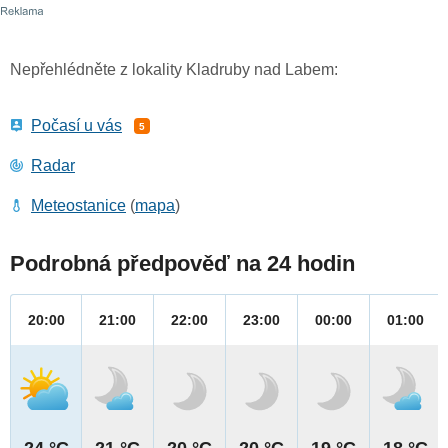
Nepřehlédněte z lokality Kladruby nad Labem:
Počasí u vás
5
Radar
Meteostanice
(
mapa
)
Podrobná předpověď na 24 hodin
20:00
21:00
22:00
23:00
00:00
01:00
24 °C
21 °C
20 °C
20 °C
19 °C
18 °C