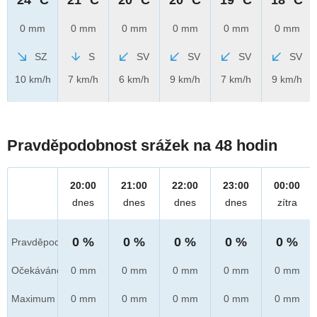
0 mm
0 mm
0 mm
0 mm
0 mm
0 mm
SZ
S
SV
SV
SV
SV
10 km/h
7 km/h
6 km/h
9 km/h
7 km/h
9 km/h
Pravděpodobnost srážek na 48 hodin
20:00
21:00
22:00
23:00
00:00
dnes
dnes
dnes
dnes
zítra
0 %
0 %
0 %
0 %
0 %
Pravděpod.
Očekáváno
0 mm
0 mm
0 mm
0 mm
0 mm
Maximum
0 mm
0 mm
0 mm
0 mm
0 mm