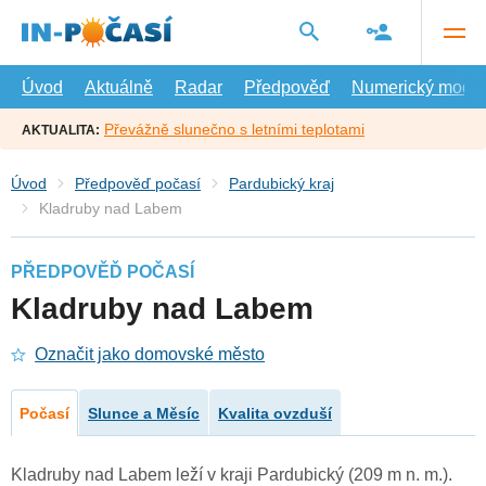
Přejít
na
hlavní
obsah
Úvod
Aktuálně
Radar
Předpověď
Numerický model
Převážně slunečno s letními teplotami
AKTUALITA:
Úvod
Předpověď počasí
Pardubický kraj
Kladruby nad Labem
PŘEDPOVĚĎ POČASÍ
Kladruby nad Labem
Označit jako domovské město
Počasí
Slunce a Měsíc
Kvalita ovzduší
Kladruby nad Labem leží v kraji Pardubický (209 m n. m.).