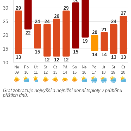
32
29
29
30
27
26
25
24
24
24
21
20
22
20
19
15
15
15
14
14
13
13
13
12
12
12
10
Ne
Po
Út
St
Čt
Pá
So
Ne
Po
Út
St
Čt
09
10
11
12
13
14
15
16
17
18
19
20
Graf zobrazuje nejvyšší a nejnižší denní teploty v průběhu
příštích dnů.