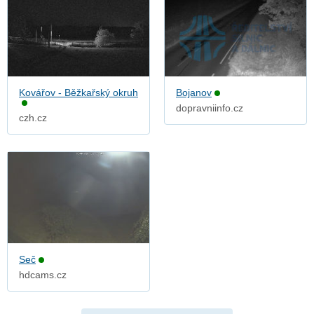
Kovářov - Běžkařský okruh
Bojanov
dopravniinfo.cz
czh.cz
Seč
hdcams.cz