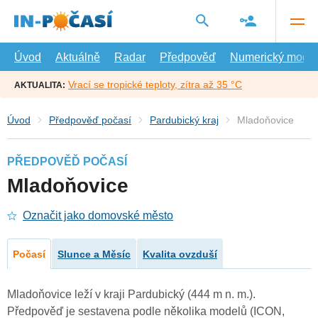
Přejít
na
hlavní
obsah
Úvod
Aktuálně
Radar
Předpověď
Numerický model
Vrací se tropické teploty, zítra až 35 °C
AKTUALITA:
Úvod
Předpověď počasí
Pardubický kraj
Mladoňovice
PŘEDPOVĚĎ POČASÍ
Mladoňovice
Označit jako domovské město
Počasí
Slunce a Měsíc
Kvalita ovzduší
Mladoňovice leží v kraji Pardubický (444 m n. m.).
Předpověď je sestavena podle několika modelů (ICON,