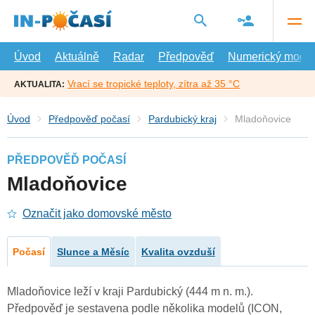
Přejít
na
hlavní
obsah
Úvod
Aktuálně
Radar
Předpověď
Numerický model
Vrací se tropické teploty, zítra až 35 °C
AKTUALITA:
Úvod
Předpověď počasí
Pardubický kraj
Mladoňovice
PŘEDPOVĚĎ POČASÍ
Mladoňovice
Označit jako domovské město
Počasí
Slunce a Měsíc
Kvalita ovzduší
Mladoňovice leží v kraji Pardubický (444 m n. m.).
Předpověď je sestavena podle několika modelů (ICON,