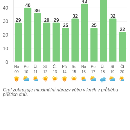
43
40
40
36
32
32
29
29
29
30
25
25
22
20
10
0
Ne
Po
Út
St
Čt
Pá
So
Ne
Po
Út
St
Čt
09
10
11
12
13
14
15
16
17
18
19
20
Graf zobrazuje maximální nárazy větru v km/h v průběhu
příštích dnů.