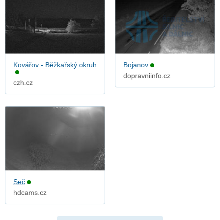
Kovářov - Běžkařský okruh
Bojanov
dopravniinfo.cz
czh.cz
Seč
hdcams.cz