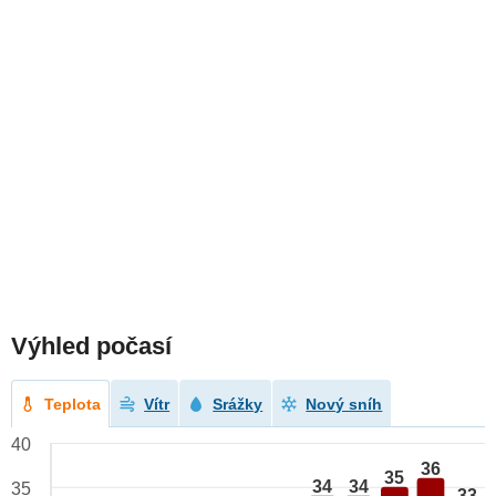
Výhled počasí
Teplota
Vítr
Srážky
Nový sníh
40
36
35
34
34
35
33