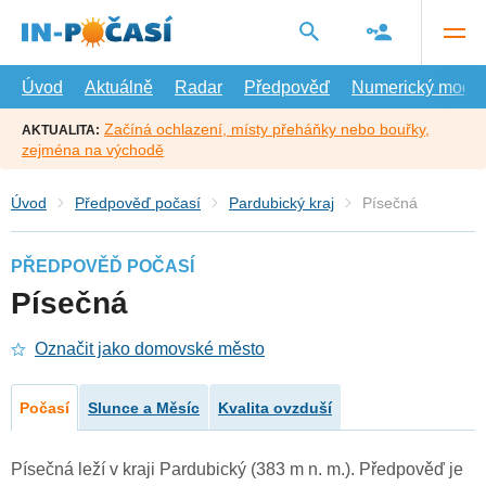
Přejít
na
hlavní
obsah
Úvod
Aktuálně
Radar
Předpověď
Numerický model
Začíná ochlazení, místy přeháňky nebo bouřky,
AKTUALITA:
zejména na východě
Úvod
Předpověď počasí
Pardubický kraj
Písečná
PŘEDPOVĚĎ POČASÍ
Písečná
Označit jako domovské město
Počasí
Slunce a Měsíc
Kvalita ovzduší
Písečná leží v kraji Pardubický (383 m n. m.). Předpověď je