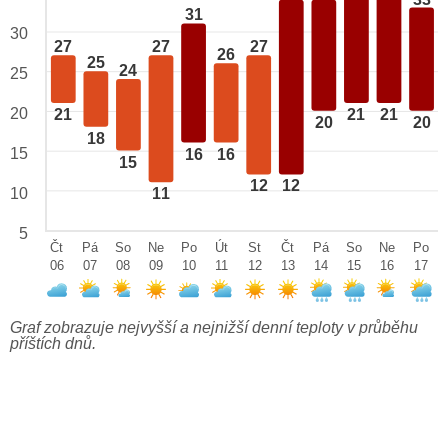
31
30
27
27
27
26
25
24
25
20
21
21
21
20
20
18
15
16
16
15
12
12
10
11
5
Čt
Pá
So
Ne
Po
Út
St
Čt
Pá
So
Ne
Po
06
07
08
09
10
11
12
13
14
15
16
17
Graf zobrazuje nejvyšší a nejnižší denní teploty v průběhu
příštích dnů.