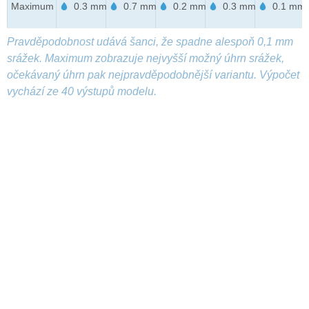
Maximum
0.3 mm
0.7 mm
0.2 mm
0.3 mm
0.1 mm
Pravděpodobnost udává šanci, že spadne alespoň 0,1 mm
srážek. Maximum zobrazuje nejvyšší možný úhrn srážek,
očekávaný úhrn pak nejpravděpodobnější variantu. Výpočet
vychází ze 40 výstupů modelu.