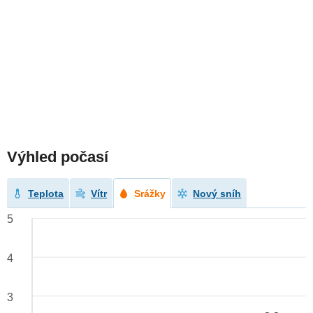
Výhled počasí
Teplota
Vítr
Srážky
Nový sníh
5
4
3