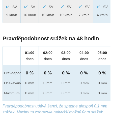
SV
SV
SV
SV
SV
SV
9 km/h
10 km/h
10 km/h
10 km/h
7 km/h
4 km/h
Pravděpodobnost srážek na 48 hodin
01:00
02:00
03:00
04:00
05:00
dnes
dnes
dnes
dnes
dnes
0 %
0 %
0 %
0 %
0 %
Pravděpod.
Očekáváno
0 mm
0 mm
0 mm
0 mm
0 mm
Maximum
0 mm
0 mm
0 mm
0 mm
0 mm
Pravděpodobnost udává šanci, že spadne alespoň 0,1 mm
srážek. Maximum zobrazuje nejvyšší možný úhrn srážek,