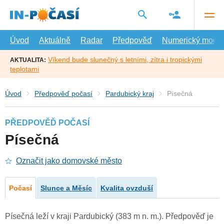
Přejít
na
hlavní
obsah
Úvod
Aktuálně
Radar
Předpověď
Numerický model
Víkend bude slunečný s letními, zítra i tropickými
AKTUALITA:
teplotami
Úvod
Předpověď počasí
Pardubický kraj
Písečná
PŘEDPOVĚĎ POČASÍ
Písečná
Označit jako domovské město
Počasí
Slunce a Měsíc
Kvalita ovzduší
Písečná leží v kraji Pardubický (383 m n. m.). Předpověď je