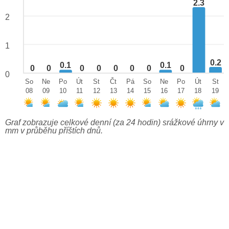
2.3
2
1
0.2
0.1
0.1
0
0
0
0
0
0
0
0
0
So
Ne
Po
Út
St
Čt
Pá
So
Ne
Po
Út
St
08
09
10
11
12
13
14
15
16
17
18
19
Graf zobrazuje celkové denní (za 24 hodin) srážkové úhrny v
mm v průběhu příštích dnů.