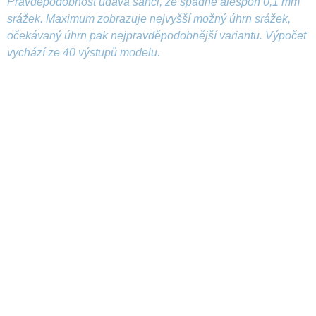
Pravděpodobnost udává šanci, že spadne alespoň 0,1 mm
srážek. Maximum zobrazuje nejvyšší možný úhrn srážek,
očekávaný úhrn pak nejpravděpodobnější variantu. Výpočet
vychází ze 40 výstupů modelu.