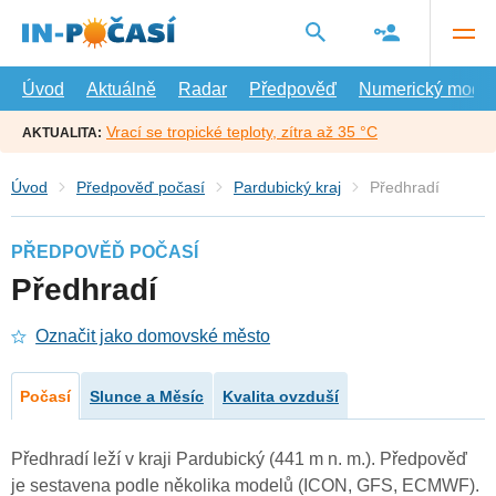
Přejít
na
hlavní
obsah
Úvod
Aktuálně
Radar
Předpověď
Numerický model
Vrací se tropické teploty, zítra až 35 °C
AKTUALITA:
Úvod
Předpověď počasí
Pardubický kraj
Předhradí
PŘEDPOVĚĎ POČASÍ
Předhradí
Označit jako domovské město
Počasí
Slunce a Měsíc
Kvalita ovzduší
Předhradí leží v kraji Pardubický (441 m n. m.). Předpověď
je sestavena podle několika modelů (ICON, GFS, ECMWF).