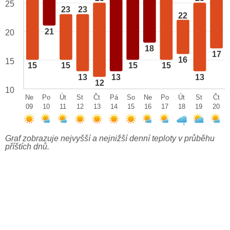
25
23
23
22
21
20
18
17
16
15
15
15
15
15
13
13
13
12
10
Ne
Po
Út
St
Čt
Pá
So
Ne
Po
Út
St
Čt
09
10
11
12
13
14
15
16
17
18
19
20
Graf zobrazuje nejvyšší a nejnižší denní teploty v průběhu
příštích dnů.