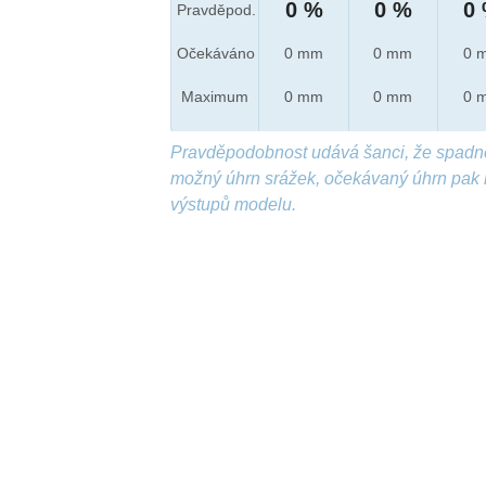
0 %
0 %
0
Pravděpod.
Očekáváno
0 mm
0 mm
0 
Maximum
0 mm
0 mm
0 
Pravděpodobnost udává šanci, že spadn
možný úhrn srážek, očekávaný úhrn pak 
výstupů modelu.