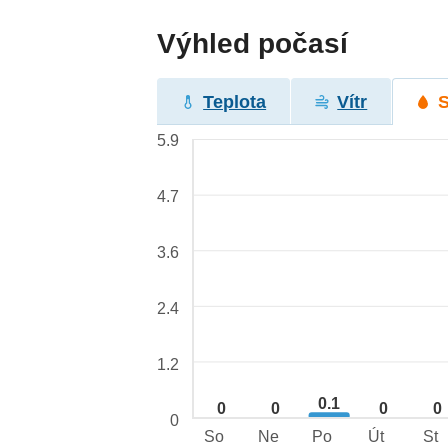
Výhled počasí
Teplota
Vítr
5.9
4.7
3.6
2.4
1.2
0.1
0
0
0
0
0
So
Ne
Po
Út
St