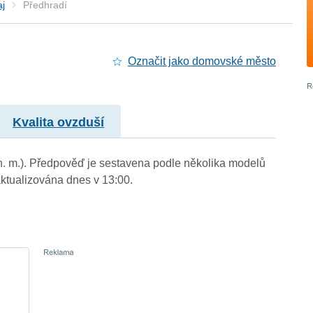
aj
Předhradí
Označit jako domovské město
Kvalita ovzduší
 n. m.). Předpověď je sestavena podle několika modelů
tualizována dnes v 13:00.