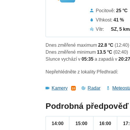
Pocitově:
25 °C
Vlhkost:
41 %
Vítr:
SZ, 5 km
Dnes změřené maximum
22.8 °C
(12:40)
Dnes změřené minimum
13.5 °C
(02:40)
Slunce vychází v
05:35
a zapadá v
20:2
Nepřehlédněte z lokality Předhradí:
Kamery
Radar
Meteost
10
Podrobná předpověď 
14:00
15:00
16:00
17