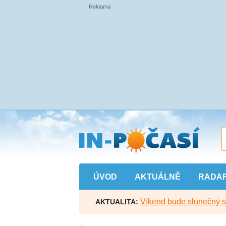
Přejít
na
hlavní
obsah
ÚVOD
AKTUÁLNĚ
RADA
Víkend bude slunečný s l
AKTUALITA: