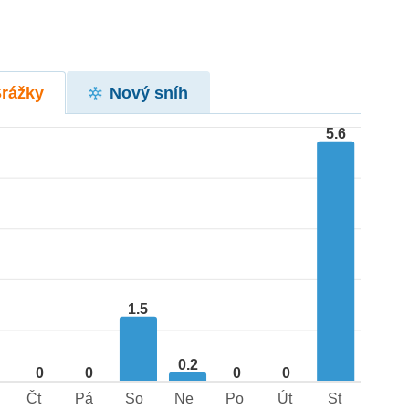
Srážky
Nový sníh
5.6
1.5
0.2
0
0
0
0
Čt
Pá
So
Ne
Po
Út
St