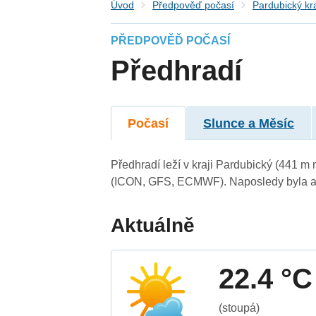
Úvod
Předpověď počasí
Pardubický kr
PŘEDPOVĚĎ POČASÍ
Předhradí
Počasí
Slunce a Měsíc
Předhradí leží v kraji Pardubický (441 m
(ICON, GFS, ECMWF). Naposledy byla ak
Aktuálně
22.4 °C
(stoupá)