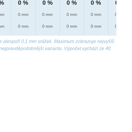
 %
0 %
0 %
0 %
0 %
0 %
mm
0 mm
0 mm
0 mm
0 mm
0 mm
mm
0 mm
0 mm
0 mm
0 mm
0 mm
e alespoň 0,1 mm srážek. Maximum zobrazuje nejvyšší
nejpravděpodobnější variantu. Výpočet vychází ze 40