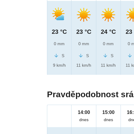
23 °C
23 °C
24 °C
23
0 mm
0 mm
0 mm
0 
S
S
S
9 km/h
11 km/h
11 km/h
11 
Pravděpodobnost srá
14:00
15:00
16
dnes
dnes
dn