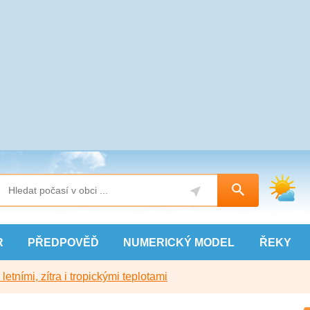
R
PŘEDPOVĚĎ
NUMERICKÝ
MODEL
ŘEKY
etními, zítra i tropickými teplotami