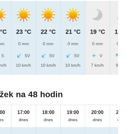
 °C
23 °C
22 °C
21 °C
19 °C
17 °C
mm
0 mm
0 mm
0 mm
0 mm
0 mm
S
SV
SV
SV
V
JV
km/h
10 km/h
10 km/h
10 km/h
7 km/h
9 km/h
žek na 48 hodin
:00
17:00
18:00
19:00
20:00
21:00
es
dnes
dnes
dnes
dnes
dnes