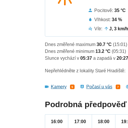
Pocitově:
35 °C
Vlhkost:
34 %
Vítr:
J, 3 km/
Dnes změřené maximum
30.7 °C
(15:01)
Dnes změřené minimum
13.2 °C
(05:31)
Slunce vychází v
05:37
a zapadá v
20:2
Nepřehlédněte z lokality Staré Hradiště:
Kamery
Počasí u vás
5
7
Podrobná předpověď 
16:00
17:00
18:00
19