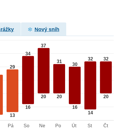
Srážky
Nový sníh
37
34
32
32
31
30
29
20
20
20
16
16
14
13
Pá
So
Ne
Po
Út
St
Čt