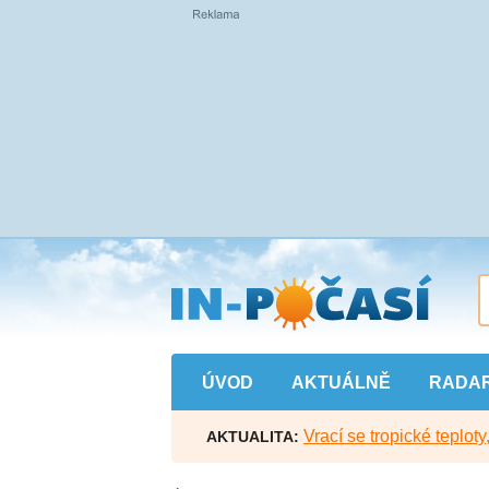
Přejít
na
hlavní
obsah
ÚVOD
AKTUÁLNĚ
RADA
Vrací se tropické teploty
AKTUALITA: