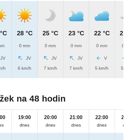
 °C
28 °C
25 °C
23 °C
22 °C
21 °C
mm
0 mm
0 mm
0 mm
0 mm
0 mm
JV
JV
JV
JV
V
V
m/h
6 km/h
7 km/h
7 km/h
5 km/h
5 km/h
žek na 48 hodin
:00
19:00
20:00
21:00
22:00
23:00
es
dnes
dnes
dnes
dnes
dnes