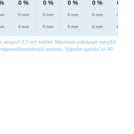
 %
0 %
0 %
0 %
0 %
0 %
mm
0 mm
0 mm
0 mm
0 mm
0 mm
mm
0 mm
0 mm
0 mm
0 mm
0 mm
e alespoň 0,1 mm srážek. Maximum zobrazuje nejvyšší
nejpravděpodobnější variantu. Výpočet vychází ze 40