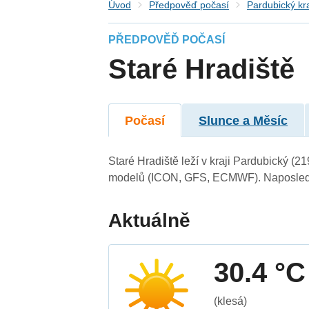
Úvod
Předpověď počasí
Pardubický kr
PŘEDPOVĚĎ POČASÍ
Staré Hradiště
Počasí
Slunce a Měsíc
Staré Hradiště leží v kraji Pardubický (
modelů (ICON, GFS, ECMWF). Naposledy 
Aktuálně
30.4 °C
(klesá)