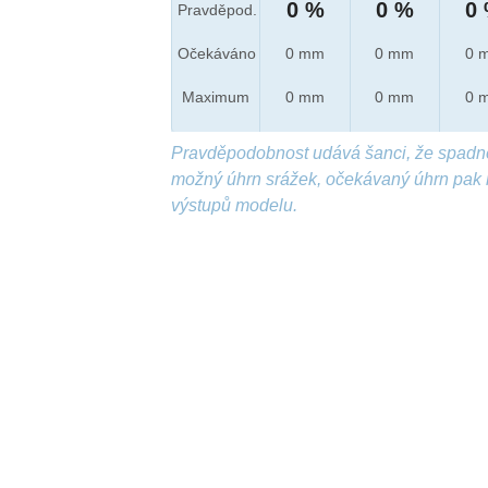
0 %
0 %
0
Pravděpod.
Očekáváno
0 mm
0 mm
0 
Maximum
0 mm
0 mm
0 
Pravděpodobnost udává šanci, že spadn
možný úhrn srážek, očekávaný úhrn pak 
výstupů modelu.