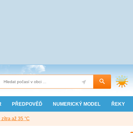
R
PŘEDPOVĚĎ
NUMERICKÝ
MODEL
ŘEKY
, zítra až 35 °C