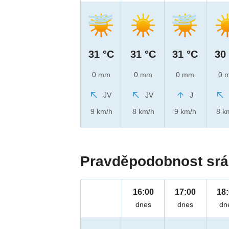
31 °C
31 °C
31 °C
30
0 mm
0 mm
0 mm
0 
JV
JV
J
9 km/h
8 km/h
9 km/h
8 k
Pravděpodobnost srá
16:00
17:00
18
dnes
dnes
dn