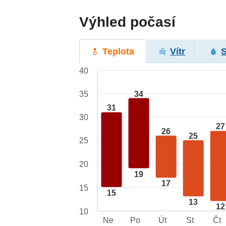
Výhled počasí
Teplota
Vítr
40
34
35
31
30
27
26
25
25
20
19
17
15
15
13
12
10
Ne
Po
Út
St
Čt