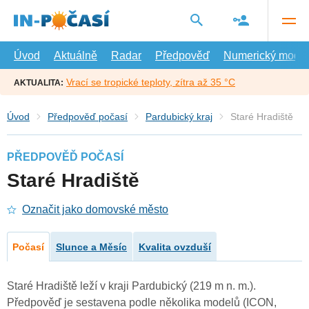
Přejít
na
hlavní
obsah
Úvod
Aktuálně
Radar
Předpověď
Numerický model
Vrací se tropické teploty, zítra až 35 °C
AKTUALITA:
Úvod
Předpověď počasí
Pardubický kraj
Staré Hradiště
PŘEDPOVĚĎ POČASÍ
Staré Hradiště
Označit jako domovské město
Počasí
Slunce a Měsíc
Kvalita ovzduší
Staré Hradiště leží v kraji Pardubický (219 m n. m.).
Předpověď je sestavena podle několika modelů (ICON,