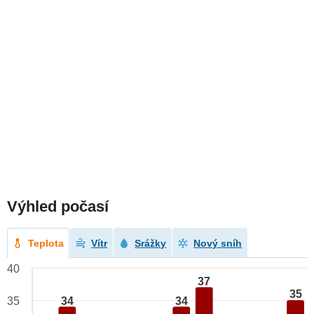
Výhled počasí
Teplota
Vítr
Srážky
Nový sníh
40
37
35
34
34
35