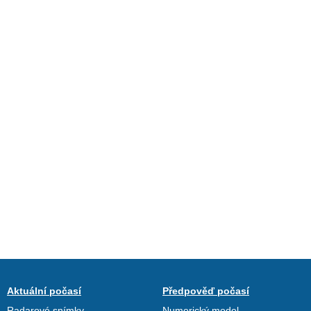
Aktuální počasí
Předpověď počasí
Radarové snímky
Numerický model